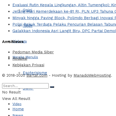
Evaluasi Rutin Kepala Lingkungan, Altin Tumengkol: Ki
Opini
Jelang Hari Kemerdekaan ke-81 RI, PLN UP3 Tahuna G
Minyak hingga Paving Block, Polimdo Berbagi Inovas
Polisi Bekuk Terduga Pelaku Pencurian Belasan Tabung
Tajuk
Galakkan Indonesia Asri Langit Biru, DPC Partai Dem
AmsiNews
Olahraga
Pedoman Media Siber
Mereka Menulis
Redaksi
Kebijakan Privasi
Esoterisisme
© 2018-2020
Barta1.com
- Hosting by
ManadoWebHosting
.
SWRF
No Result
View All Result
Video
Home
News