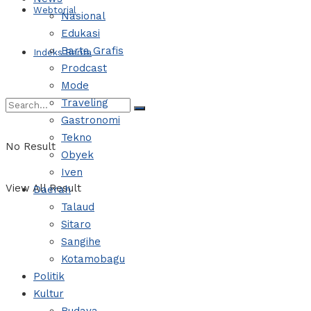
Webtorial
Nasional
Edukasi
Barta Grafis
Indeks Berita
Prodcast
Mode
Traveling
Gastronomi
Tekno
No Result
Obyek
Iven
View All Result
Daerah
Talaud
Sitaro
Sangihe
Kotamobagu
Politik
Kultur