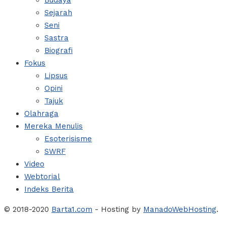
Budaya
Sejarah
Seni
Sastra
Biografi
Fokus
Lipsus
Opini
Tajuk
Olahraga
Mereka Menulis
Esoterisisme
SWRF
Video
Webtorial
Indeks Berita
© 2018-2020
Barta1.com
- Hosting by
ManadoWebHosting
.