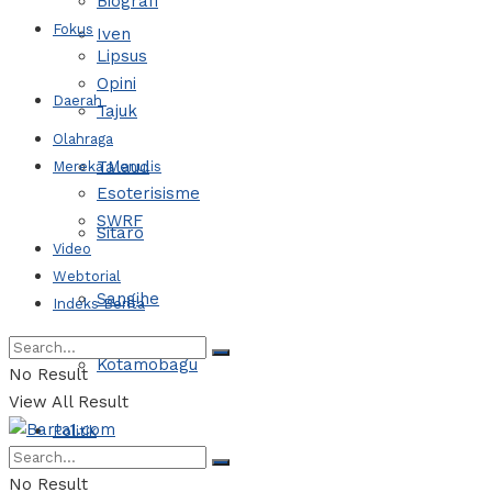
Biografi
Fokus
Iven
Lipsus
Opini
Daerah
Tajuk
Olahraga
Talaud
Mereka Menulis
Esoterisisme
SWRF
Sitaro
Video
Webtorial
Sangihe
Indeks Berita
Kotamobagu
No Result
View All Result
Politik
No Result