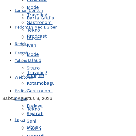
Mode
Laman Contoh
Traveling
Barta Grafis
Gastronomi
Pedoman Media Siber
Tekno
Prodcast
Obyek
Redaksi
Iven
Daerah
Mode
Talaud
Talaud
Sitaro
Traveling
Sangihe
Webtorial
Kotamobagu
Gastronomi
Politik
Sabtu, Agustus 8, 2026
Kultur
Budaya
Tekno
Sejarah
Login
Seni
Obyek
Sastra