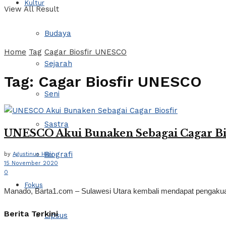
Kultur
View All Result
Budaya
Home
Tag
Cagar Biosfir UNESCO
Sejarah
Tag:
Cagar Biosfir UNESCO
Seni
Sastra
UNESCO Akui Bunaken Sebagai Cagar Bi
Biografi
by
Agustinus Hari
15 November 2020
0
Fokus
Manado, Barta1.com – Sulawesi Utara kembali mendapat pengakua
Berita Terkini
Lipsus