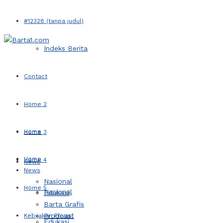
#12328 (tanpa judul)
Indeks Berita
Contact
Home 2
Home
Home 3
Home
Home 4
News
News
Nasional
Home 5
Nasional
Edukasi
Barta Grafis
Prodcast
Kebijakan Privasi
Edukasi