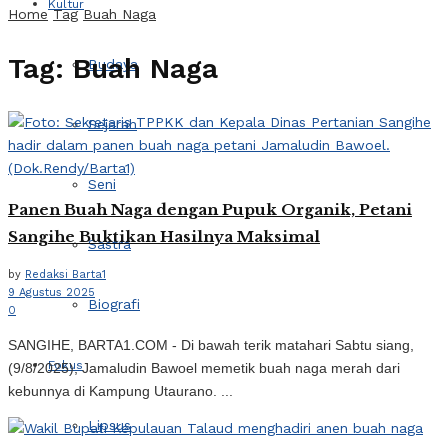
Kultur
Home
Tag
Buah Naga
Tag:
Buah Naga
Budaya
Sejarah
Seni
Panen Buah Naga dengan Pupuk Organik, Petani
Sangihe Buktikan Hasilnya Maksimal
Sastra
by
Redaksi Barta1
9 Agustus 2025
Biografi
0
SANGIHE, BARTA1.COM - Di bawah terik matahari Sabtu siang,
Fokus
(9/8/2025), Jamaludin Bawoel memetik buah naga merah dari
kebunnya di Kampung Utaurano. ...
Lipsus