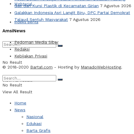
Webtorial
Gas dan Kursi Plastik di Kecamatan Girian
7 Agustus 2026
Galakkan Indonesia Asri Langit Biru, DPC Partai Demokrat
Talaud Sentuh Masyarakat
7 Agustus 2026
Indeks Berita
AmsiNews
Pedoman Media Siber
Redaksi
Kebijakan Privasi
No Result
© 2018-2020
Barta1.com
- Hosting by
ManadoWebHosting
.
View All Result
No Result
View All Result
Home
News
Nasional
Edukasi
Barta Grafis