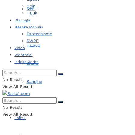
Opini
Iven
Tajuk
Olahraga
Daerah
Mereka Menulis
Esoterisisme
SWRF
Talaud
Video
Webtorial
Indeks Berita
Sitaro
No Result
Sangihe
View All Result
Kotamobagu
No Result
View All Result
Politik