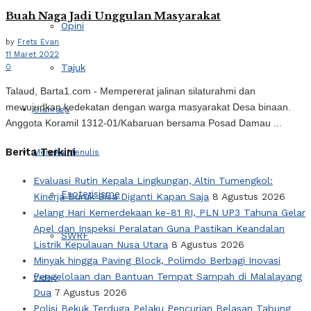
Buah Naga Jadi Unggulan Masyarakat
Opini
by
Frets Evan
11 Maret 2022
Tajuk
0
Talaud, Barta1.com - Mempererat jalinan silaturahmi dan
mewujudkan kedekatan dengan warga masyarakat Desa binaan.
Olahraga
Anggota Koramil 1312-01/Kabaruan bersama Posad Damau ...
Berita Terkini
Mereka Menulis
Evaluasi Rutin Kepala Lingkungan, Altin Tumengkol:
Esoterisisme
Kinerja Buruk Bisa Diganti Kapan Saja
8 Agustus 2026
Jelang Hari Kemerdekaan ke-81 RI, PLN UP3 Tahuna Gelar
Apel dan Inspeksi Peralatan Guna Pastikan Keandalan
SWRF
Listrik Kepulauan Nusa Utara
8 Agustus 2026
Minyak hingga Paving Block, Polimdo Berbagi Inovasi
Pengelolaan dan Bantuan Tempat Sampah di Malalayang
Video
Dua
7 Agustus 2026
Polisi Bekuk Terduga Pelaku Pencurian Belasan Tabung