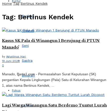
Kultur
Home
Tag
Bertinus Kendek
Tag:
Bertinus Kendek
Budaya
Sejarah
Kasus SK Pala di Winangun 1 Berujung di PTUN
Seni
Manado
by
Agustinus Hari
Sastra
19 Juni 2020
0
Manado, Barta1.com - Permasalahan Surat Keputusan (SK)
Biografi
pergantian Kepala Lingkungan (Pala) Satu di Kelurahan Winangun
1, atas nama Bertinus Kendek, ...
Fokus
Lagi Warga Winangun Satu Berdemo Tuntut Lurah
Lipsus