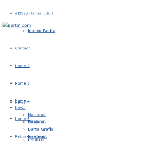
#12328 (tanpa judul)
Indeks Berita
Contact
Home 2
Home
Home 3
Home
Home 4
News
News
Nasional
Home 5
Nasional
Edukasi
Barta Grafis
Prodcast
Kebijakan Privasi
Edukasi