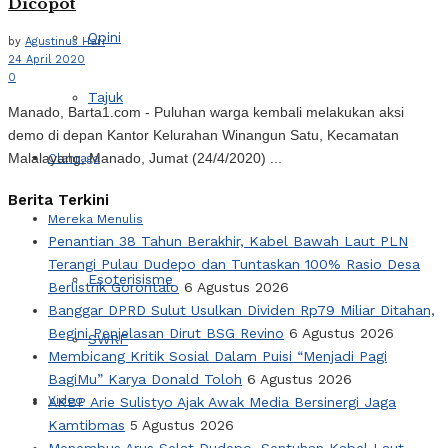
Dicopot
Opini
by
Agustinus Hari
24 April 2020
0
Tajuk
Manado, Barta1.com - Puluhan warga kembali melakukan aksi
demo di depan Kantor Kelurahan Winangun Satu, Kecamatan
Malalayang, Manado, Jumat (24/4/2020) ...
Olahraga
Berita Terkini
Mereka Menulis
Penantian 38 Tahun Berakhir, Kabel Bawah Laut PLN
Terangi Pulau Dudepo dan Tuntaskan 100% Rasio Desa
Esoterisisme
Berlistrik Gorontalo
6 Agustus 2026
Banggar DPRD Sulut Usulkan Dividen Rp79 Miliar Ditahan,
Begini Penjelasan Dirut BSG Revino
6 Agustus 2026
SWRF
Membicang Kritik Sosial Dalam Puisi “Menjadi Pagi
BagiMu” Karya Donald Toloh
6 Agustus 2026
Video
AKBP Arie Sulistyo Ajak Awak Media Bersinergi Jaga
Kamtibmas
5 Agustus 2026
Menembus Arus Selat Dudepo, Sentuhan Kabel Laut