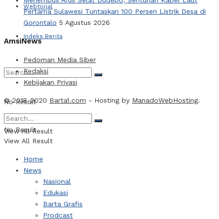
Webtorial
Pertama Sulawesi Tuntaskan 100 Persen Listrik Desa di
Gorontalo
5 Agustus 2026
Indeks Berita
AmsiNews
Pedoman Media Siber
Redaksi
Kebijakan Privasi
© 2018-2020
Barta1.com
- Hosting by
ManadoWebHosting
.
No Result
No Result
View All Result
View All Result
Home
News
Nasional
Edukasi
Barta Grafis
Prodcast