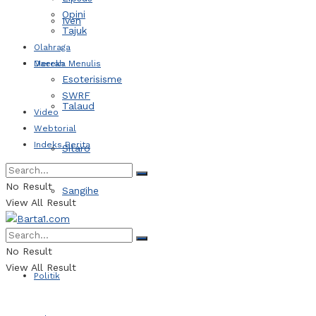
Opini
Iven
Tajuk
Olahraga
Daerah
Mereka Menulis
Esoterisisme
SWRF
Talaud
Video
Webtorial
Indeks Berita
Sitaro
No Result
Sangihe
View All Result
Kotamobagu
No Result
View All Result
Politik