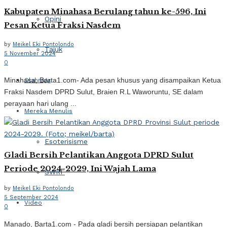
Kabupaten Minahasa Berulang tahun ke-596, Ini
Opini
Pesan Ketua Fraksi Nasdem
by
Meikel Eki Pontolondo
Tajuk
5 November 2024
0
Minahasa, Barta1.com- Ada pesan khusus yang disampaikan Ketua
Olahraga
Fraksi Nasdem DPRD Sulut, Braien R.L Waworuntu, SE dalam
perayaan hari ulang ...
Mereka Menulis
Esoterisisme
Gladi Bersih Pelantikan Anggota DPRD Sulut
Periode 2024-2029, Ini Wajah Lama
SWRF
by
Meikel Eki Pontolondo
5 September 2024
Video
0
Manado, Barta1.com - Pada gladi bersih persiapan pelantikan