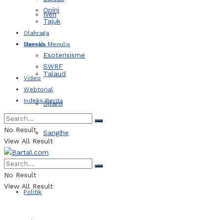
Opini
Iven
Tajuk
Olahraga
Daerah
Mereka Menulis
Esoterisisme
SWRF
Talaud
Video
Webtorial
Indeks Berita
Sitaro
No Result
Sangihe
View All Result
Kotamobagu
No Result
View All Result
Politik