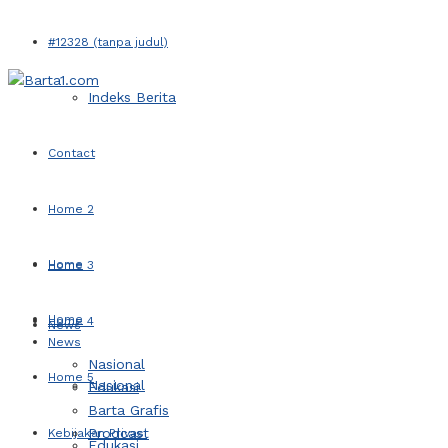
#12328 (tanpa judul)
Indeks Berita
Contact
Home 2
Home
Home 3
Home
Home 4
News
News
Nasional
Home 5
Nasional
Edukasi
Barta Grafis
Prodcast
Kebijakan Privasi
Edukasi