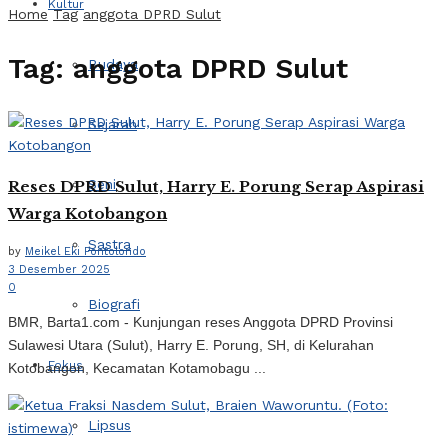
Kultur
Home
Tag
anggota DPRD Sulut
Tag:
anggota DPRD Sulut
Budaya
Sejarah
Seni
Reses DPRD Sulut, Harry E. Porung Serap Aspirasi
Warga Kotobangon
Sastra
by
Meikel Eki Pontolondo
3 Desember 2025
0
Biografi
BMR, Barta1.com - Kunjungan reses Anggota DPRD Provinsi
Sulawesi Utara (Sulut), Harry E. Porung, SH, di Kelurahan
Fokus
Kotobangon, Kecamatan Kotamobagu ...
Lipsus