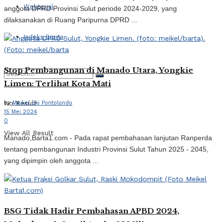
Webtorial
anggota DPRD Provinsi Sulut periode 2024-2029, yang
dilaksanakan di Ruang Paripurna DPRD ...
Indeks Berita
Stop Pembangunan di Manado Utara, Yongkie
Limen: Terlihat Kota Mati
No Result
by
Meikel Eki Pontolondo
15 Mei 2024
0
View All Result
Manado,Barta1.com - Pada rapat pembahasan lanjutan Ranperda
tentang pembangunan Industri Provinsi Sulut Tahun 2025 - 2045,
yang dipimpin oleh anggota ...
BSG Tidak Hadir Pembahasan APBD 2024,