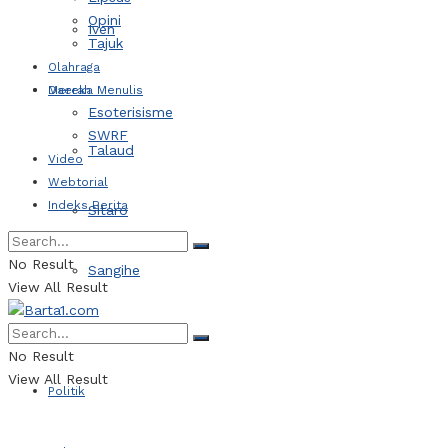
Opini
Iven
Tajuk
Olahraga
Daerah
Mereka Menulis
Esoterisisme
SWRF
Talaud
Video
Webtorial
Indeks Berita
Sitaro
No Result
Sangihe
View All Result
Kotamobagu
No Result
View All Result
Politik