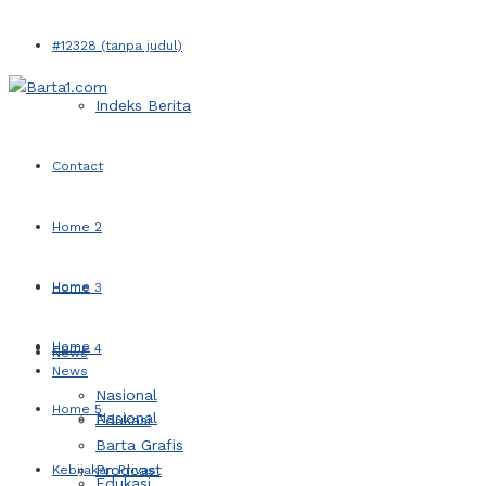
#12328 (tanpa judul)
Indeks Berita
Contact
Home 2
Home
Home 3
Home
Home 4
News
News
Nasional
Home 5
Nasional
Edukasi
Barta Grafis
Prodcast
Kebijakan Privasi
Edukasi