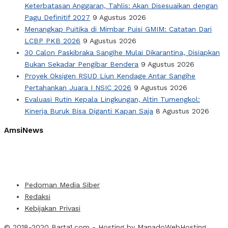
Keterbatasan Anggaran, Tahlis: Akan Disesuaikan dengan
Pagu Definitif 2027
9 Agustus 2026
Menangkap Puitika di Mimbar Puisi GMIM: Catatan Dari
LCBP PKB 2026
9 Agustus 2026
30 Calon Paskibraka Sangihe Mulai Dikarantina, Disiapkan
Bukan Sekadar Pengibar Bendera
9 Agustus 2026
Proyek Oksigen RSUD Liun Kendage Antar Sangihe
Pertahankan Juara I NSIC 2026
9 Agustus 2026
Evaluasi Rutin Kepala Lingkungan, Altin Tumengkol:
Kinerja Buruk Bisa Diganti Kapan Saja
8 Agustus 2026
AmsiNews
Pedoman Media Siber
Redaksi
Kebijakan Privasi
© 2018-2020
Barta1.com
- Hosting by
ManadoWebHosting
.