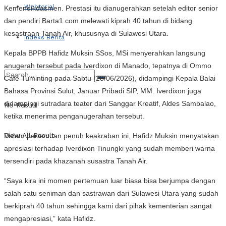
Webtorial
Kemendikdasmen. Prestasi itu dianugerahkan setelah editor senior
dan pendiri Barta1.com melewati kiprah 40 tahun di bidang
kesastraan Tanah Air, khususnya di Sulawesi Utara.
Indeks Berita
Kepala BPPB Hafidz Muksin SSos, MSi menyerahkan langsung
anugerah tersebut pada Iverdixon di Manado, tepatnya di Ommo
Cafe Tuminting pada Sabtu (28/06/2026), didampingi Kepala Balai
Bahasa Provinsi Sulut, Januar Pribadi SIP, MM. Iverdixon juga
didampingi sutradara teater dari Sanggar Kreatif, Aldes Sambalao,
No Result
ketika menerima penganugerahan tersebut.
View All Result
Dalam pertemuan penuh keakraban ini, Hafidz Muksin menyatakan
apresiasi terhadap Iverdixon Tinungki yang sudah memberi warna
tersendiri pada khazanah susastra Tanah Air.
“Saya kira ini momen pertemuan luar biasa bisa berjumpa dengan
salah satu seniman dan sastrawan dari Sulawesi Utara yang sudah
berkiprah 40 tahun sehingga kami dari pihak kementerian sangat
mengapresiasi,” kata Hafidz.