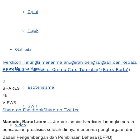
Opini
Tajuk
Olahraga
Iverdixon Tinungki menerima anugerah penghargaan dari Kepala
Mereka Menulis
BPPB Hadifz Muksin di Ommo Cafe Tuminting (Foto: Barta1)
0
Esoterisisme
SHARES
45
VIEWS
SWRF
Share on Facebook
Share on Twitter
Manado, Barta1.com —
Jurnalis senior Iverdixon Tinungki meraih
Video
pencapaian prestisius setelah dirinya menerima penghargaan dari
Badan Pengembangan dan Pembinaan Bahasa (BPPB)