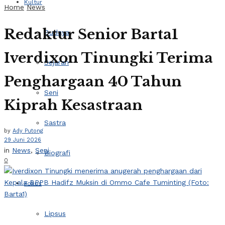
Kultur
Home
News
Redaktur Senior Barta1
Budaya
Iverdixon Tinungki Terima
Sejarah
Penghargaan 40 Tahun
Seni
Kiprah Kesastraan
Sastra
by
Ady Putong
29 Juni 2026
in
News
,
Seni
Biografi
0
Fokus
Lipsus