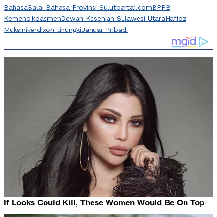
Bahasa
Balai Bahasa Provinsi Sulut
barta1.com
BPPB
Kemendikdasmen
Dewan Kesenian Sulawesi Utara
Hafidz
Muksin
iverdixon tinungki
Januar Pribadi