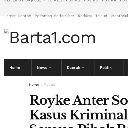
#12328 (tanpa judul)
Contact
Home 2
Home 3
Home 4
Hom
Laman Contoh
Pedoman Media Siber
Redaksi
Talaud
Webtoria
Home
News
Daerah
Politik
Home
Politik
Royke Anter So
Kasus Kriminal