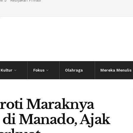
e 5
Kebijakan Privasi
l
Kultur
Fokus
Olahraga
Mereka Menulis
roti Maraknya
 di Manado, Ajak