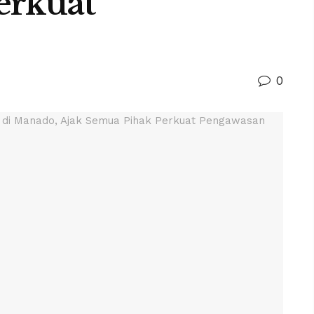
erkuat
0