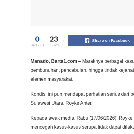
0
23
Share on Facebook
SHARES
VIEWS
Manado, Barta1.com
– Maraknya berbagai kasus
pembunuhan, pencabulan, hingga tindak kejahata
elemen masyarakat.
Kondisi ini pun mendapat perhatian serius dari
Sulawesi Utara, Royke Anter.
Kepada awak media, Rabu (17/06/2026), Royke
mencegah kasus-kasus serupa tidak dapat dilak