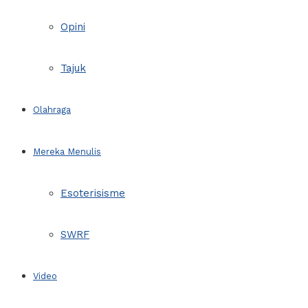
Opini
Tajuk
Olahraga
Mereka Menulis
Esoterisisme
SWRF
Video