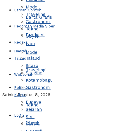
Mode
Laman Contoh
Traveling
Barta Grafis
Gastronomi
Pedoman Media Siber
Tekno
Prodcast
Obyek
Redaksi
Iven
Daerah
Mode
Talaud
Talaud
Sitaro
Traveling
Sangihe
Webtorial
Kotamobagu
Gastronomi
Politik
Sabtu, Agustus 8, 2026
Kultur
Budaya
Tekno
Sejarah
Login
Seni
Obyek
Sastra