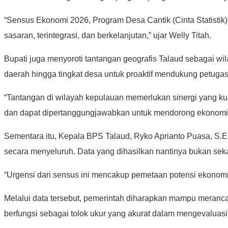
“Sensus Ekonomi 2026, Program Desa Cantik (Cinta Statistik), 
sasaran, terintegrasi, dan berkelanjutan,” ujar Welly Titah.
Bupati juga menyoroti tantangan geografis Talaud sebagai w
daerah hingga tingkat desa untuk proaktif mendukung petugas
“Tantangan di wilayah kepulauan memerlukan sinergi yang kua
dan dapat dipertanggungjawabkan untuk mendorong ekonomi in
Sementara itu, Kepala BPS Talaud, Ryko Aprianto Puasa, S.
secara menyeluruh. Data yang dihasilkan nantinya bukan se
“Urgensi dari sensus ini mencakup pemetaan potensi ekonomi r
Melalui data tersebut, pemerintah diharapkan mampu merancan
berfungsi sebagai tolok ukur yang akurat dalam mengevaluas