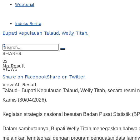
Webtorial
Indeks Berita
Bupati Kepulauan Talaud, Welly Titah.
0
SHARES
22
No Result
VIEWS
Share on Facebook
Share on Twitter
View All Result
Talaud– Bupati Kepulauan Talaud, Welly Titah, secara resm
Kamis (30/04/2026).
Kegiatan strategis nasional besutan Badan Pusat Statistik (
Dalam sambutannya, Bupati Welly Titah menegaskan bahwa aku
melainkan terintegrasi dengan program penguatan data lainny