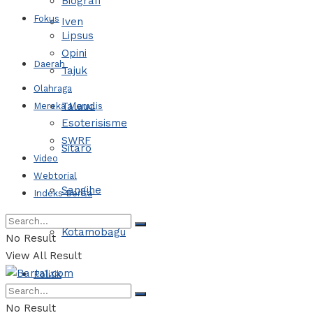
Biografi
Fokus
Iven
Lipsus
Opini
Daerah
Tajuk
Olahraga
Talaud
Mereka Menulis
Esoterisisme
SWRF
Sitaro
Video
Webtorial
Sangihe
Indeks Berita
Kotamobagu
No Result
View All Result
Politik
No Result