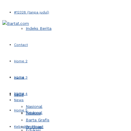
#12328 (tanpa judul)
Indeks Berita
Contact
Home 2
Home
Home 3
Home
Home 4
News
News
Nasional
Home 5
Nasional
Edukasi
Barta Grafis
Prodcast
Kebijakan Privasi
Edukasi