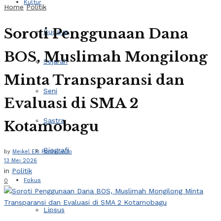
Kultur
Home
Politik
Soroti Penggunaan Dana
Budaya
BOS, Muslimah Mongilong
Sejarah
Minta Transparansi dan
Seni
Evaluasi di SMA 2
Sastra
Kotamobagu
Biografi
by
Meikel Eki Pontolondo
13 Mei 2026
in
Politik
Fokus
0
Lipsus