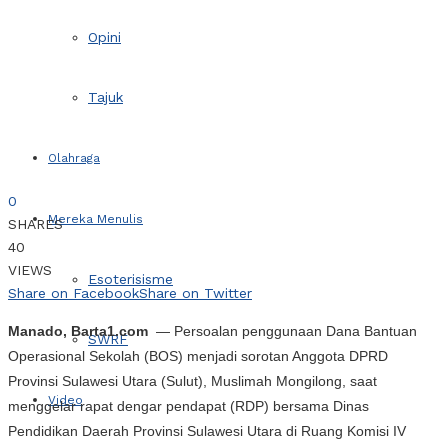
Opini
Tajuk
Olahraga
0
Mereka Menulis
SHARES
40
VIEWS
Esoterisisme
Share on Facebook
Share on Twitter
Manado, Barta1.com
— Persoalan penggunaan Dana Bantuan
SWRF
Operasional Sekolah (BOS) menjadi sorotan Anggota DPRD
Provinsi Sulawesi Utara (Sulut), Muslimah Mongilong, saat
Video
menggelar rapat dengar pendapat (RDP) bersama Dinas
Pendidikan Daerah Provinsi Sulawesi Utara di Ruang Komisi IV