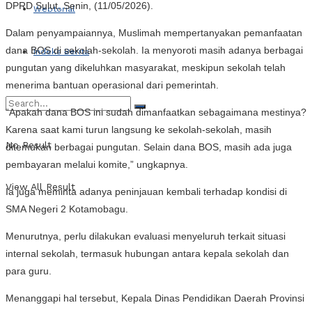
DPRD Sulut, Senin, (11/05/2026).
Webtorial
Dalam penyampaiannya, Muslimah mempertanyakan pemanfaatan
dana BOS di sekolah-sekolah. Ia menyoroti masih adanya berbagai
Indeks Berita
pungutan yang dikeluhkan masyarakat, meskipun sekolah telah
menerima bantuan operasional dari pemerintah.
“Apakah dana BOS ini sudah dimanfaatkan sebagaimana mestinya?
Karena saat kami turun langsung ke sekolah-sekolah, masih
No Result
ditemukan berbagai pungutan. Selain dana BOS, masih ada juga
pembayaran melalui komite,” ungkapnya.
View All Result
Ia juga meminta adanya peninjauan kembali terhadap kondisi di
SMA Negeri 2 Kotamobagu.
Menurutnya, perlu dilakukan evaluasi menyeluruh terkait situasi
internal sekolah, termasuk hubungan antara kepala sekolah dan
para guru.
Menanggapi hal tersebut, Kepala Dinas Pendidikan Daerah Provinsi