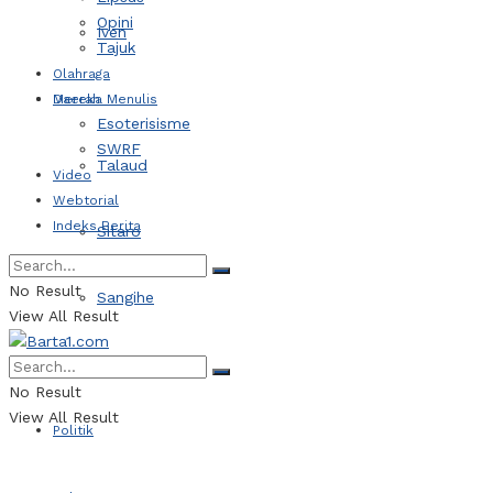
Opini
Iven
Tajuk
Olahraga
Daerah
Mereka Menulis
Esoterisisme
SWRF
Talaud
Video
Webtorial
Indeks Berita
Sitaro
No Result
Sangihe
View All Result
Kotamobagu
No Result
View All Result
Politik