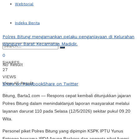
Webtorial
Indeks Berita
Polres Bitung mengamankan pelaku penganiayaan di Kelurahan
Wangurer Barat Kecamatan Madidir.
0
SHARES
No Result
27
VIEWS
View All Result
Share on Facebook
Share on Twitter
Bitung, Barta1.com — Respons cepat kembali ditunjukkan jajaran
Polres Bitung dalam menindaklanjuti laporan masyarakat melalui
layanan darurat 110 pada Selasa (12/5/2026) sekitar pukul 09.20
Wita.
Personel piket Polres Bitung yang dipimpin KSPK IPTU Yunus
Entengo bersama IPDA Agung Baskoro dan anggota piket fungsi