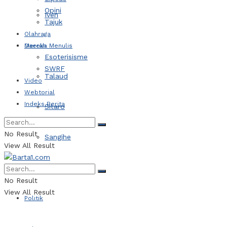
Opini
Iven
Tajuk
Olahraga
Daerah
Mereka Menulis
Esoterisisme
SWRF
Talaud
Video
Webtorial
Indeks Berita
Sitaro
No Result
Sangihe
View All Result
Kotamobagu
No Result
View All Result
Politik