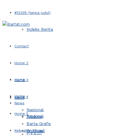
#12328 (tanpa judul)
Indeks Berita
Contact
Home 2
Home
Home 3
Home
Home 4
News
News
Nasional
Home 5
Nasional
Edukasi
Barta Grafis
Prodcast
Kebijakan Privasi
Edukasi