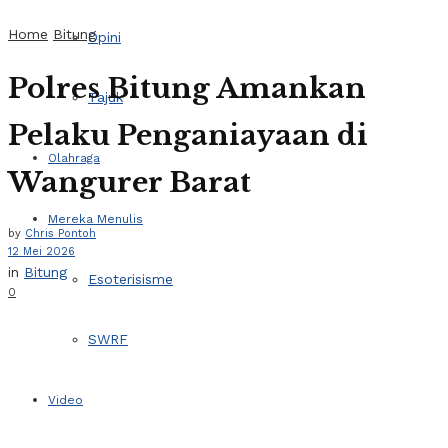
Home
Bitung
Opini
Polres Bitung Amankan
Tajuk
Pelaku Penganiayaan di
Olahraga
Wangurer Barat
Mereka Menulis
by
Chris Pontoh
12 Mei 2026
in
Bitung
Esoterisisme
0
SWRF
Video