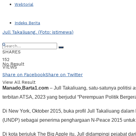
Webtorial
Indeks Berita
Jull Takaliuang. (Foto: istimewa)
0
SHARES
152
No Result
VIEWS
Share on Facebook
Share on Twitter
View All Result
Manado,Barta1.com
– Jull Takaliuang, satu-satunya politis
terbitan ATSA, 2023 yang berjudul “Perempuan Politik Bergera
Di New York, Oktober 2015, buka profil Jull Takaliuang dal
(UNDP) sebagai penerima penghargaan N-Peace 2015 untuk ka
Di kota berjuluk The Big Apple itu, Jull didampingi pejabat