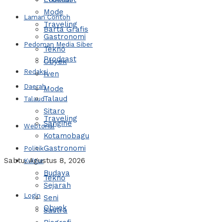
Mode
Laman Contoh
Traveling
Barta Grafis
Gastronomi
Pedoman Media Siber
Tekno
Prodcast
Obyek
Redaksi
Iven
Daerah
Mode
Talaud
Talaud
Sitaro
Traveling
Sangihe
Webtorial
Kotamobagu
Gastronomi
Politik
Sabtu, Agustus 8, 2026
Kultur
Budaya
Tekno
Sejarah
Login
Seni
Obyek
Sastra