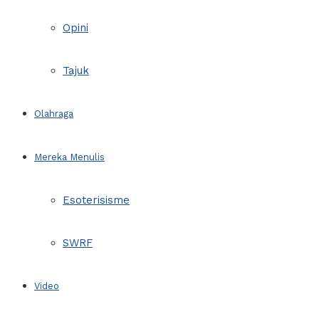
Opini
Tajuk
Olahraga
Mereka Menulis
Esoterisisme
SWRF
Video