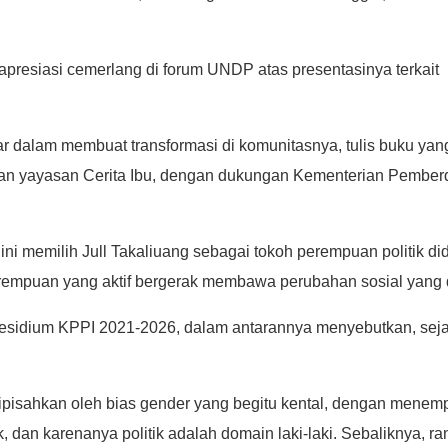
resiasi cemerlang di forum UNDP atas presentasinya terkait k
r dalam membuat transformasi di komunitasnya, tulis buku yang
an yayasan Cerita Ibu, dengan dukungan Kementerian Pembe
a ini memilih Jull Takaliuang sebagai tokoh perempuan politi
 perempuan yang aktif bergerak membawa perubahan sosial yang 
sidium KPPI 2021-2026, dalam antarannya menyebutkan, sejatinya
dipisahkan oleh bias gender yang begitu kental, dengan menemp
k, dan karenanya politik adalah domain laki-laki. Sebaliknya, ra