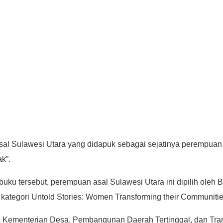
i asal Sulawesi Utara yang didapuk sebagai sejatinya perempua
k”.
am buku tersebut, perempuan asal Sulawesi Utara ini dipilih 
tegori Untold Stories: Women Transforming their Communitie
 dari Kementerian Desa, Pembangunan Daerah Tertinggal, dan Tr