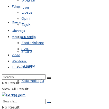
Biografi
Fokus
Iven
Lipsus
Opini
Daerah
Tajuk
Olahraga
Talaud
Mereka Menulis
Esoterisisme
SWRF
Sitaro
Video
Webtorial
Sangihe
Indeks Berita
Kotamobagu
No Result
View All Result
Politik
No Result