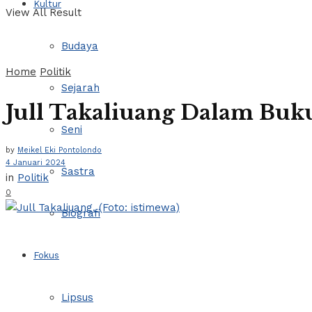
Kultur
View All Result
Budaya
Home
Politik
Sejarah
Jull Takaliuang Dalam Buk
Seni
by
Meikel Eki Pontolondo
4 Januari 2024
Sastra
in
Politik
0
Biografi
Fokus
Lipsus