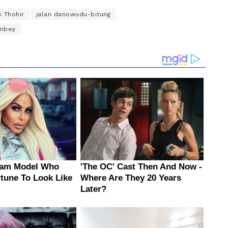
k Thohir
jalan danowudu-bitung
ambey