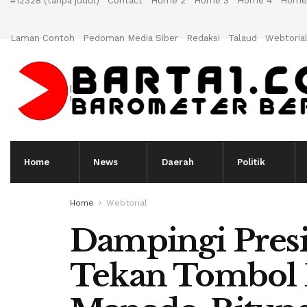
#12328 (tanpa judul)
Contact
Home 2
Home 3
Home 4
Home
Laman Contoh
Pedoman Media Siber
Redaksi
Talaud
Webtoria
Home
News
Daerah
Politik
Home
Webtorial
Dampingi Pres
Tekan Tombol 