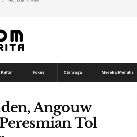
 5
Kebijakan Privasi
l
Kultur
Fokus
Olahraga
Mereka Menulis
iden, Angouw
Peresmian Tol