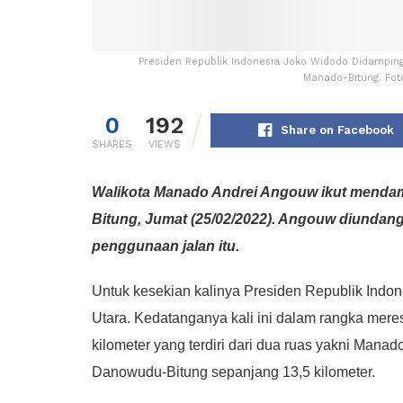
Presiden Republik Indonesia Joko Widodo Didampin
Manado-Bitung. Foto
0
192
Share on Facebook
SHARES
VIEWS
Walikota Manado Andrei Angouw ikut mendam
Bitung, Jumat (25/02/2022). Angouw diundan
penggunaan jalan itu.
Untuk kesekian kalinya Presiden Republik Indo
Utara. Kedatanganya kali ini dalam rangka mere
kilometer yang terdiri dari dua ruas yakni Man
Danowudu-Bitung sepanjang 13,5 kilometer.