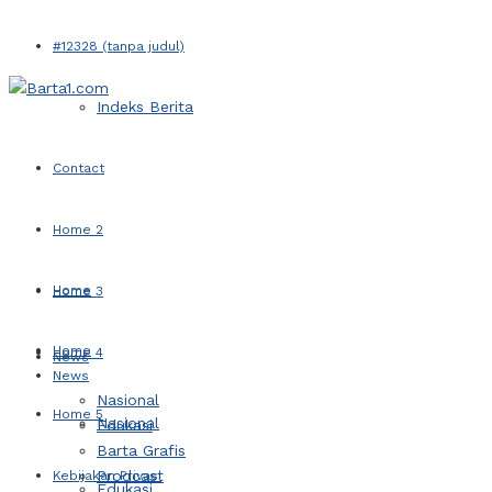
#12328 (tanpa judul)
Indeks Berita
Contact
Home 2
Home
Home 3
Home
Home 4
News
News
Nasional
Home 5
Nasional
Edukasi
Barta Grafis
Prodcast
Kebijakan Privasi
Edukasi