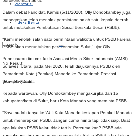
perekonomian Sulut.
Webtorial
Dalam debat kandidat, Kamis (5/11/2020), Olly Dondokambey juga
menegaskan telah menolak permintaan salah satu kepala daerah
Indeks Berita
untuk melakukan Pembatasan Sosial Berskala Besar (PSBB).
“Kami menolak salah satu permintaan walikota untuk PSBB karena
PSBB akan meruntuhkan perekonomian Sulut,” ujar Olly.
Penelusuran tim cek fakta Asosiasi Media Siber Indonesia (AMSI)
No Result
Sulawesi Utara, pada Mei 2020, telah diajukannya PSBB oleh
Pemerintah Kota (Pemkot) Manado ke Pemerintah Provinsi
(Pemprov) Sulut.
View All Result
Kepada wartawan, Olly Dondokambey mengakui jika dari 15
kabupaten/kota di Sulut, baru Kota Manado yang meminta PSBB.
“Saya sudah tanya ke Wali Kota Manado kesiapan Pemkot Manado
untuk menerapkan PSBB. Jangan cuma minta tapi tidak siap. Buat
apa lakukan PSBB kalau tidak tertib. Percuma kan? PSBB ada
konsekuensi hukum maupun pemerintah. Kalau PSBB tidak keluar