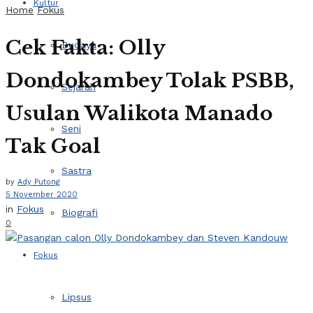
Kultur
Home
Fokus
Cek Fakta: Olly
Budaya
Dondokambey Tolak PSBB,
Sejarah
Usulan Walikota Manado
Seni
Tak Goal
Sastra
by
Ady Putong
5 November 2020
in
Fokus
Biografi
0
Fokus
Lipsus