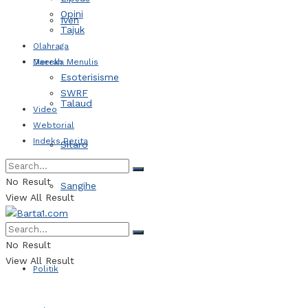
Opini
Iven
Tajuk
Olahraga
Daerah
Mereka Menulis
Esoterisisme
SWRF
Talaud
Video
Webtorial
Indeks Berita
Sitaro
No Result
Sangihe
View All Result
Kotamobagu
No Result
View All Result
Politik