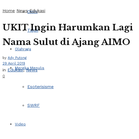
Home
News
Edukasi
Opini
UKIT Ingin Harumkan Lagi
Tajuk
Nama Sulut di Ajang AIMO
Olahraga
by
Ady Putong
29 April 2019
Mereka Menulis
in
Edukasi
,
News
0
Esoterisisme
SWRF
Video