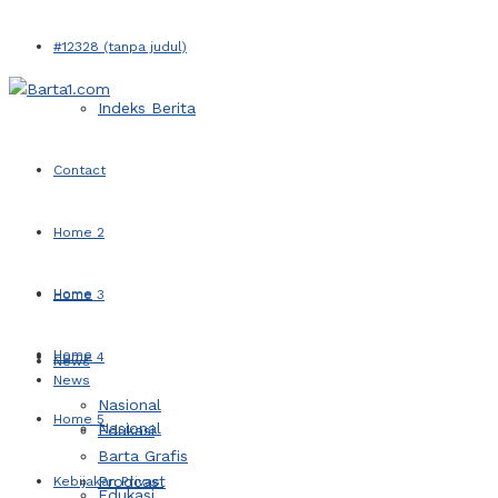
#12328 (tanpa judul)
Indeks Berita
Contact
Home 2
Home
Home 3
Home
Home 4
News
News
Nasional
Home 5
Nasional
Edukasi
Barta Grafis
Prodcast
Kebijakan Privasi
Edukasi