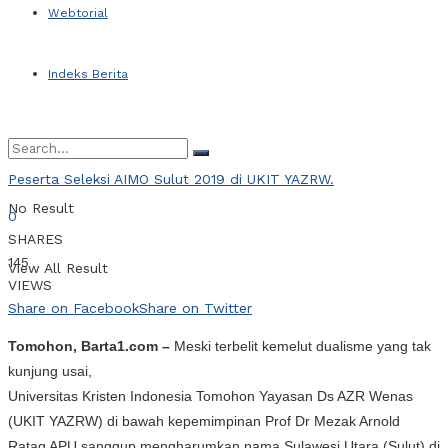
Webtorial
Indeks Berita
Peserta Seleksi AIMO Sulut 2019 di UKIT YAZRW.
No Result
0
SHARES
145
View All Result
VIEWS
Share on Facebook
Share on Twitter
Tomohon, Barta1.com –
Meski terbelit kemelut dualisme yang tak
kunjung usai,
Universitas Kristen Indonesia Tomohon Yayasan Ds AZR Wenas
(UKIT YAZRW) di bawah kepemimpinan Prof Dr Mezak Arnold
Ratag APU sanggup mengharumkan nama Sulawesi Utara (Sulut) di