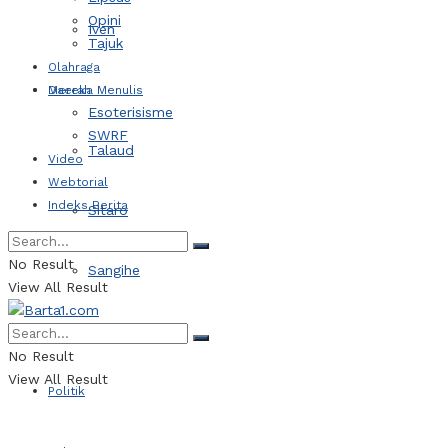
Opini
Iven
Tajuk
Olahraga
Daerah
Mereka Menulis
Esoterisisme
SWRF
Talaud
Video
Webtorial
Indeks Berita
Sitaro
No Result
Sangihe
View All Result
Kotamobagu
No Result
View All Result
Politik