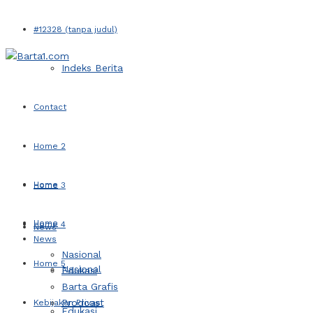
#12328 (tanpa judul)
Indeks Berita
Contact
Home 2
Home
Home 3
Home
Home 4
News
News
Nasional
Home 5
Nasional
Edukasi
Barta Grafis
Prodcast
Kebijakan Privasi
Edukasi