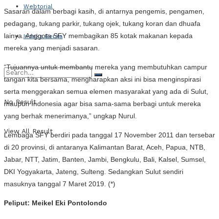
Webtorial
Sasaran dalam berbagi kasih, di antarnya pengemis, pengamen,
pedagang, tukang parkir, tukang ojek, tukang koran dan dhuafa
lainya. Anggota SFY membagikan 85 kotak makanan kepada
Indeks Berita
mereka yang menjadi sasaran.
“Tujuannya untuk membantu mereka yang membutuhkan campur
tangan kita bersama, mengharapkan aksi ini bisa menginspirasi
serta menggerakan semua elemen masyarakat yang ada di Sulut,
No Result
maupun Indonesia agar bisa sama-sama berbagi untuk mereka
yang berhak menerimanya,” ungkap Nurul.
View All Result
Lembaga SFY berdiri pada tanggal 17 November 2011 dan tersebar
di 20 provinsi, di antaranya Kalimantan Barat, Aceh, Papua, NTB,
Jabar, NTT, Jatim, Banten, Jambi, Bengkulu, Bali, Kalsel, Sumsel,
DKI Yogyakarta, Jateng, Sulteng. Sedangkan Sulut sendiri
masuknya tanggal 7 Maret 2019. (*)
Peliput: Meikel Eki Pontolondo