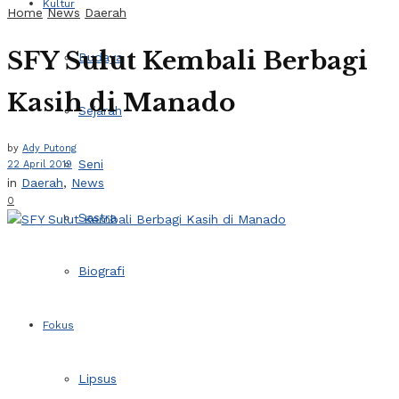
Kultur
Home
News
Daerah
SFY Sulut Kembali Berbagi
Budaya
Kasih di Manado
Sejarah
by
Ady Putong
Seni
22 April 2019
in
Daerah
,
News
0
Sastra
Biografi
Fokus
Lipsus