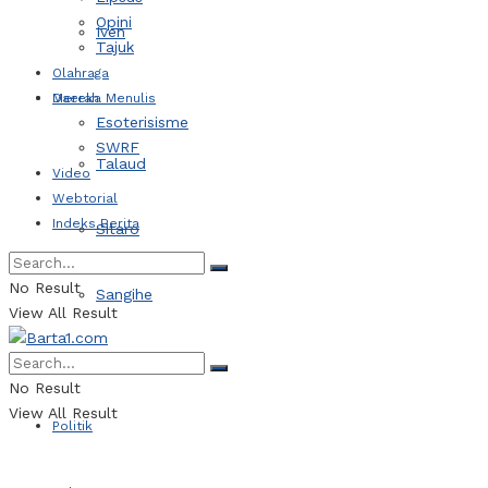
Opini
Iven
Tajuk
Olahraga
Daerah
Mereka Menulis
Esoterisisme
SWRF
Talaud
Video
Webtorial
Indeks Berita
Sitaro
No Result
Sangihe
View All Result
Kotamobagu
No Result
View All Result
Politik