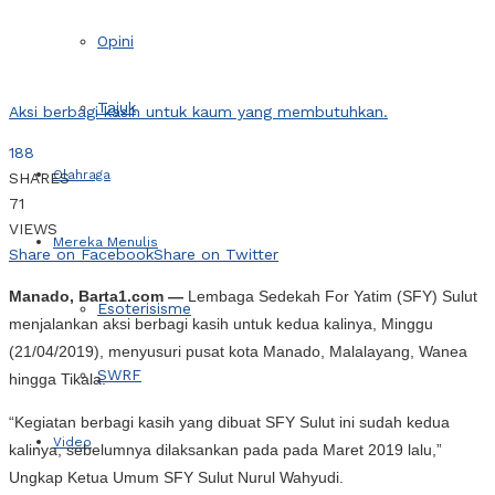
Opini
Tajuk
Aksi berbagi kasih untuk kaum yang membutuhkan.
188
Olahraga
SHARES
71
VIEWS
Mereka Menulis
Share on Facebook
Share on Twitter
Manado, Barta1.com —
Lembaga Sedekah For Yatim (SFY) Sulut
Esoterisisme
menjalankan aksi berbagi kasih untuk kedua kalinya, Minggu
(21/04/2019), menyusuri pusat kota Manado, Malalayang, Wanea
SWRF
hingga Tikala.
“Kegiatan berbagi kasih yang dibuat SFY Sulut ini sudah kedua
Video
kalinya, sebelumnya dilaksankan pada pada Maret 2019 lalu,”
Ungkap Ketua Umum SFY Sulut Nurul Wahyudi.