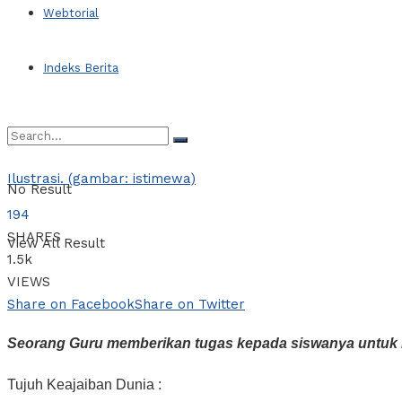
Webtorial
Indeks Berita
Ilustrasi. (gambar: istimewa)
No Result
194
SHARES
View All Result
1.5k
VIEWS
Share on Facebook
Share on Twitter
Seorang Guru memberikan tugas kepada siswanya untuk m
Tujuh Keajaiban Dunia :