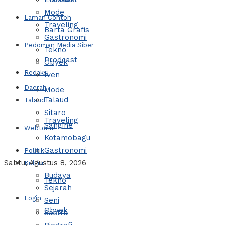
Mode
Laman Contoh
Traveling
Barta Grafis
Gastronomi
Pedoman Media Siber
Tekno
Prodcast
Obyek
Redaksi
Iven
Daerah
Mode
Talaud
Talaud
Sitaro
Traveling
Sangihe
Webtorial
Kotamobagu
Gastronomi
Politik
Sabtu, Agustus 8, 2026
Kultur
Budaya
Tekno
Sejarah
Login
Seni
Obyek
Sastra