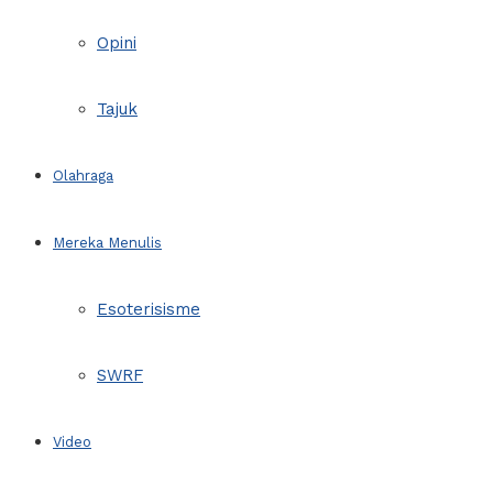
Opini
Tajuk
Olahraga
Mereka Menulis
Esoterisisme
SWRF
Video