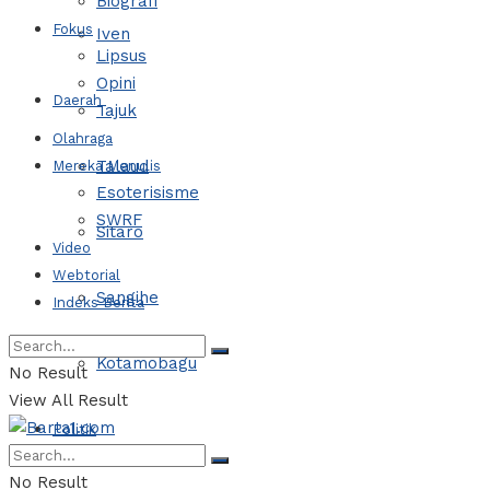
Biografi
Fokus
Iven
Lipsus
Opini
Daerah
Tajuk
Olahraga
Talaud
Mereka Menulis
Esoterisisme
SWRF
Sitaro
Video
Webtorial
Sangihe
Indeks Berita
Kotamobagu
No Result
View All Result
Politik
No Result