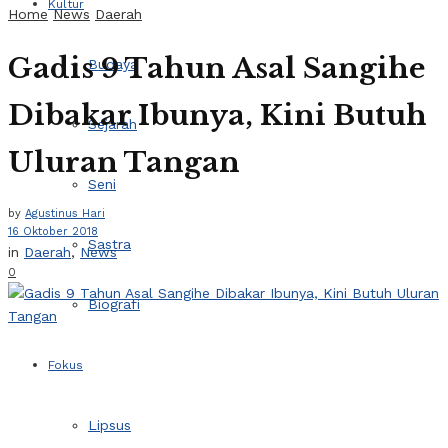
Kultur
Home
News
Daerah
Gadis 9 Tahun Asal Sangihe
Budaya
Dibakar Ibunya, Kini Butuh
Sejarah
Uluran Tangan
Seni
by
Agustinus Hari
16 Oktober 2018
Sastra
in
Daerah
,
News
0
Biografi
Fokus
Lipsus