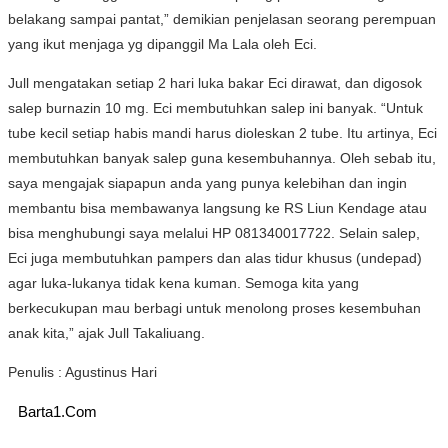
belakang sampai pantat,” demikian penjelasan seorang perempuan
yang ikut menjaga yg dipanggil Ma Lala oleh Eci.
Jull mengatakan setiap 2 hari luka bakar Eci dirawat, dan digosok
salep burnazin 10 mg. Eci membutuhkan salep ini banyak. “Untuk
tube kecil setiap habis mandi harus dioleskan 2 tube. Itu artinya, Eci
membutuhkan banyak salep guna kesembuhannya. Oleh sebab itu,
saya mengajak siapapun anda yang punya kelebihan dan ingin
membantu bisa membawanya langsung ke RS Liun Kendage atau
bisa menghubungi saya melalui HP 081340017722. Selain salep,
Eci juga membutuhkan pampers dan alas tidur khusus (undepad)
agar luka-lukanya tidak kena kuman. Semoga kita yang
berkecukupan mau berbagi untuk menolong proses kesembuhan
anak kita,” ajak Jull Takaliuang.
Penulis : Agustinus Hari
Barta1.Com