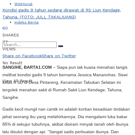
Webtorial
Kondisi gadis 9 tahun sedang dirawat di RS Liun Kendage,
Tahuna. (FOTO: JULL TAKALIUANG)
Indeks Berita
60
SHARES
77
VIEWS
Share on Facebook
Share on Twitter
No Result
SANGIHE, BARTA1.COM
– Siapa pun tak kuasa menahan tangis
melihat kondisi gadis 9 tahun bernama Jessica Mananohas. Siswi
View All Result
kelas 4 SD di Desa Pintareng, Kecamatan Tabukan Selatan ini
tergolek menahan sakit di Rumah Sakit Liun Kendage, Tahuna,
Sangihe.
Gadis kecil mungil nan cantik ini adalah korban kesadisan tindakan
jahat seorang ibu yang melahirkannya. Dia mengalami luka bakar
85% di sekujur tubuhnya, akibat disiram minyak tanah oleh ibunya
lalu disulut dengan api. “Sangat sadis perbuatan ibunya. Dan