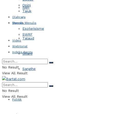
Opini
Iven
Tajuk
Olahraga
Daerah
Mereka Menulis
Esoterisisme
SWRF
Talaud
Video
Webtorial
Indeks Berita
Sitaro
No Result
Sangihe
View All Result
Kotamobagu
No Result
View All Result
Politik