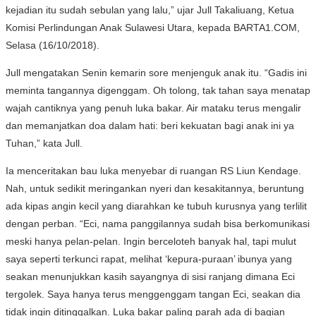
kejadian itu sudah sebulan yang lalu,” ujar Jull Takaliuang, Ketua
Komisi Perlindungan Anak Sulawesi Utara, kepada BARTA1.COM,
Selasa (16/10/2018).
Jull mengatakan Senin kemarin sore menjenguk anak itu. “Gadis ini
meminta tangannya digenggam. Oh tolong, tak tahan saya menatap
wajah cantiknya yang penuh luka bakar. Air mataku terus mengalir
dan memanjatkan doa dalam hati: beri kekuatan bagi anak ini ya
Tuhan,” kata Jull.
Ia menceritakan bau luka menyebar di ruangan RS Liun Kendage.
Nah, untuk sedikit meringankan nyeri dan kesakitannya, beruntung
ada kipas angin kecil yang diarahkan ke tubuh kurusnya yang terlilit
dengan perban. “Eci, nama panggilannya sudah bisa berkomunikasi
meski hanya pelan-pelan. Ingin berceloteh banyak hal, tapi mulut
saya seperti terkunci rapat, melihat ‘kepura-puraan’ ibunya yang
seakan menunjukkan kasih sayangnya di sisi ranjang dimana Eci
tergolek. Saya hanya terus menggenggam tangan Eci, seakan dia
tidak ingin ditinggalkan. Luka bakar paling parah ada di bagian