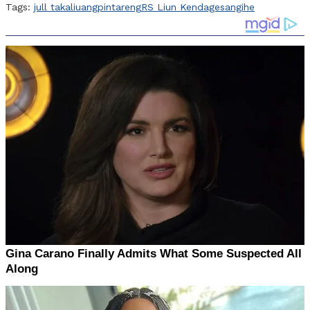
Tags:
jull takaliuang
pintareng
RS Liun Kendage
sangihe