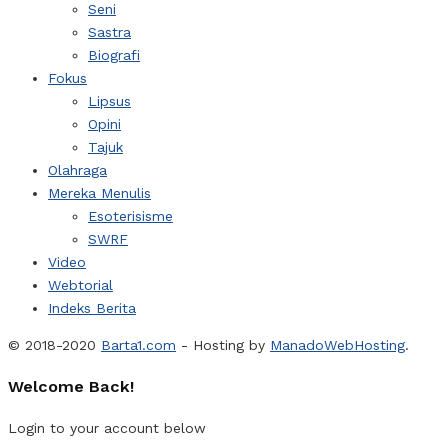
Seni
Sastra
Biografi
Fokus
Lipsus
Opini
Tajuk
Olahraga
Mereka Menulis
Esoterisisme
SWRF
Video
Webtorial
Indeks Berita
© 2018-2020
Barta1.com
- Hosting by
ManadoWebHosting
.
Welcome Back!
Login to your account below