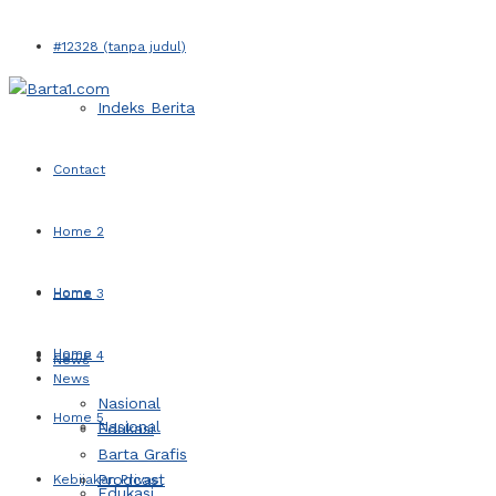
#12328 (tanpa judul)
Indeks Berita
Contact
Home 2
Home
Home 3
Home
Home 4
News
News
Nasional
Home 5
Nasional
Edukasi
Barta Grafis
Prodcast
Kebijakan Privasi
Edukasi