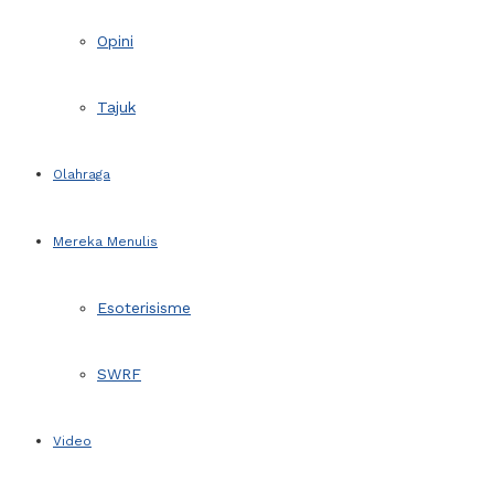
Opini
Tajuk
Olahraga
Mereka Menulis
Esoterisisme
SWRF
Video