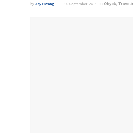
in
Obyek
,
Traveli
by
Ady Putong
14 September 2018