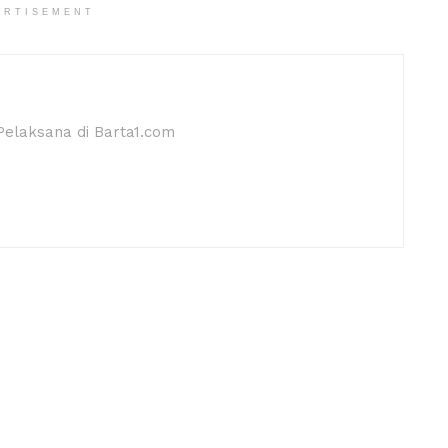
ERTISEMENT
 Pelaksana di Barta1.com