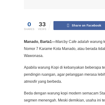
0
33
Share on Facebook
SHARES
VIEWS
Manado, Barta1—
Marcby Cafe adalah warung k
Nomor 7 Karame Kota Manado, atau berada tida
Wawonasa.
Apabila warung Kopi di kebanyakan beberapa tem
pendingin ruangan, agar pelanggan merasa lebi
atmosfir yang berbeda.
Beda dengan warung kopi modern semacam Star
segmen menengah. Meski demikian, usaha ini te