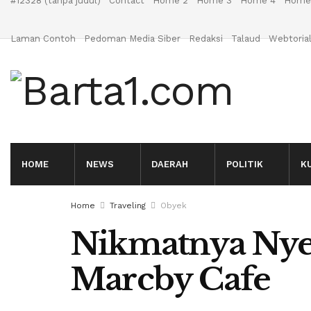
#12328 (tanpa judul)
Contact
Home 2
Home 3
Home 4
Home
Laman Contoh
Pedoman Media Siber
Redaksi
Talaud
Webtoria
HOME
NEWS
DAERAH
POLITIK
K
Home
Traveling
Obyek
Nikmatnya Nye
Marcby Cafe