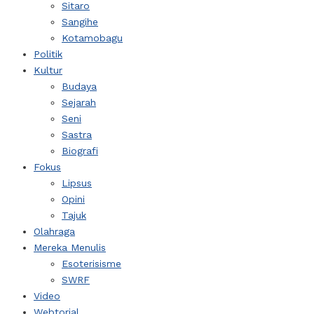
Sitaro
Sangihe
Kotamobagu
Politik
Kultur
Budaya
Sejarah
Seni
Sastra
Biografi
Fokus
Lipsus
Opini
Tajuk
Olahraga
Mereka Menulis
Esoterisisme
SWRF
Video
Webtorial