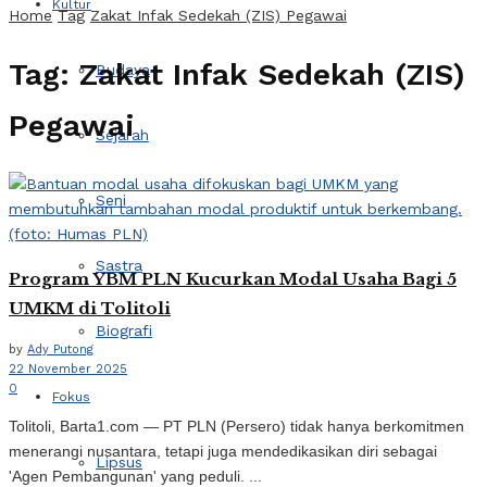
Kultur
Home
Tag
Zakat Infak Sedekah (ZIS) Pegawai
Tag:
Zakat Infak Sedekah (ZIS)
Budaya
Pegawai
Sejarah
Seni
Sastra
Program YBM PLN Kucurkan Modal Usaha Bagi 5
UMKM di Tolitoli
Biografi
by
Ady Putong
22 November 2025
0
Fokus
Tolitoli, Barta1.com — PT PLN (Persero) tidak hanya berkomitmen
menerangi nusantara, tetapi juga mendedikasikan diri sebagai
Lipsus
'Agen Pembangunan' yang peduli. ...