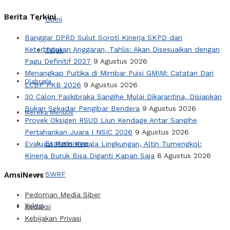
Berita Terkini
Opini
Banggar DPRD Sulut Soroti Kinerja SKPD dan
Keterbatasan Anggaran, Tahlis: Akan Disesuaikan dengan
Tajuk
Pagu Definitif 2027
9 Agustus 2026
Menangkap Puitika di Mimbar Puisi GMIM: Catatan Dari
Olahraga
LCBP PKB 2026
9 Agustus 2026
30 Calon Paskibraka Sangihe Mulai Dikarantina, Disiapkan
Bukan Sekadar Pengibar Bendera
9 Agustus 2026
Mereka Menulis
Proyek Oksigen RSUD Liun Kendage Antar Sangihe
Pertahankan Juara I NSIC 2026
9 Agustus 2026
Esoterisisme
Evaluasi Rutin Kepala Lingkungan, Altin Tumengkol:
Kinerja Buruk Bisa Diganti Kapan Saja
8 Agustus 2026
SWRF
AmsiNews
Pedoman Media Siber
Video
Redaksi
Kebijakan Privasi