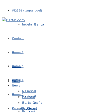
#12328 (tanpa judul)
Indeks Berita
Contact
Home 2
Home
Home 3
Home
Home 4
News
News
Nasional
Home 5
Nasional
Edukasi
Barta Grafis
Prodcast
Kebijakan Privasi
Edukasi