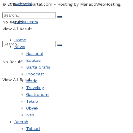
© 2018-2020
Webtorial
Barta1.com
- Hosting by
ManadoWebHosting
.
No Result
Indeks Berita
View All Result
Home
News
Nasional
Edukasi
No Result
Barta Grafis
Prodcast
View All Result
Mode
Traveling
Gastronomi
Tekno
Obyek
Iven
Daerah
Talaud