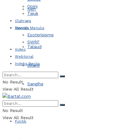
Opini
Iven
Tajuk
Olahraga
Daerah
Mereka Menulis
Esoterisisme
SWRF
Talaud
Video
Webtorial
Indeks Berita
Sitaro
No Result
Sangihe
View All Result
Kotamobagu
No Result
View All Result
Politik