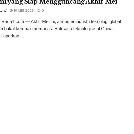
mi yang Siap Mengguncang Akhir Mei
tong
18 MEI 2026
0
Barta1.com — Akhir Mei ini, atmosfer industri teknologi global
an bakal kembali memanas. Raksasa teknologi asal China,
ilaporkan ...