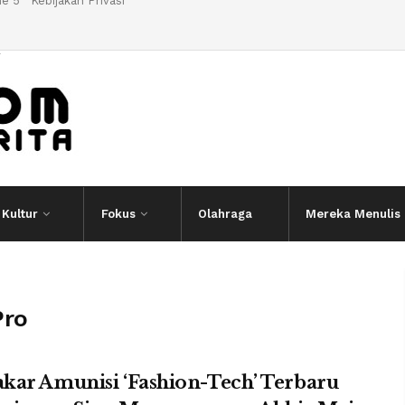
e 5
Kebijakan Privasi
l
Kultur
Fokus
Olahraga
Mereka Menulis
Pro
kar Amunisi ‘Fashion-Tech’ Terbaru