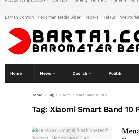
#12328 (tanpa judul)
Contact
Home 2
Home 3
Home 4
Hom
Laman Contoh
Pedoman Media Siber
Redaksi
Talaud
Webtoria
Home
News
Daerah
Politik
Home
Tag
Xiaomi Smart Band 10 Pro
Tag:
Xiaomi Smart Band 10 
Mena