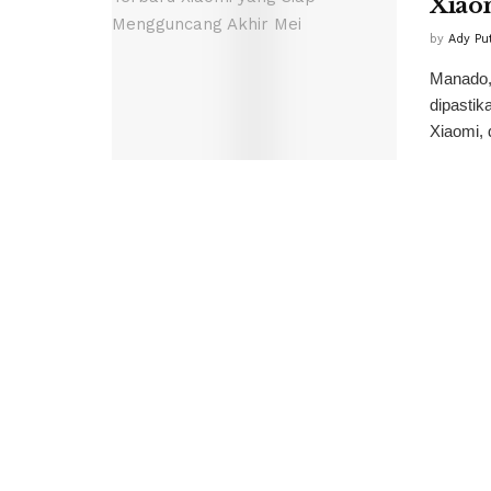
Xiao
by
Ady Pu
Manado, 
dipastik
Xiaomi, d