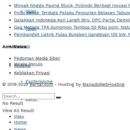
Minyak hingga Paving Block, Polimdo Berbagi Inovas
Opini
Polisi Bekuk Terduga Pelaku Pencurian Belasan Tabung
Galakkan Indonesia Asri Langit Biru, DPC Partai Dem
Gas Metana TPA Sumompo Tembus 50 Ribu ppm, Natur
Tajuk
Pembangkit Listrik Pulau Bunaken Gangguan 135 kW, 
AmsiNews
Olahraga
Pedoman Media Siber
Mereka Menulis
Redaksi
Kebijakan Privasi
Esoterisisme
© 2018-2020
Barta1.com
- Hosting by
ManadoWebHosting
.
SWRF
No Result
View All Result
Video
Home
News