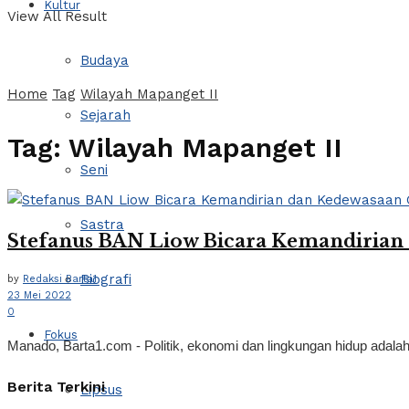
Kultur
View All Result
Budaya
Home
Tag
Wilayah Mapanget II
Sejarah
Tag:
Wilayah Mapanget II
Seni
Sastra
Stefanus BAN Liow Bicara Kemandirian
Biografi
by
Redaksi Barta1
23 Mei 2022
0
Fokus
Manado, Barta1.com - Politik, ekonomi dan lingkungan hidup adalah
Berita Terkini
Lipsus