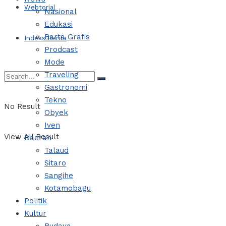
Webtorial
Nasional
Edukasi
Barta Grafis
Indeks Berita
Prodcast
Mode
Traveling
Gastronomi
Tekno
No Result
Obyek
Iven
View All Result
Daerah
Talaud
Sitaro
Sangihe
Kotamobagu
Politik
Kultur