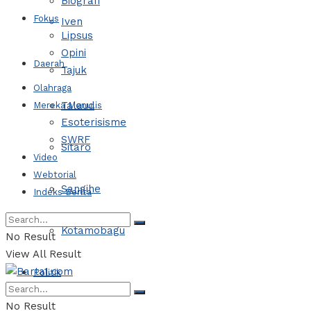
Biografi
Fokus
Iven
Lipsus
Opini
Daerah
Tajuk
Olahraga
Talaud
Mereka Menulis
Esoterisisme
SWRF
Sitaro
Video
Webtorial
Sangihe
Indeks Berita
Kotamobagu
No Result
View All Result
Politik
No Result