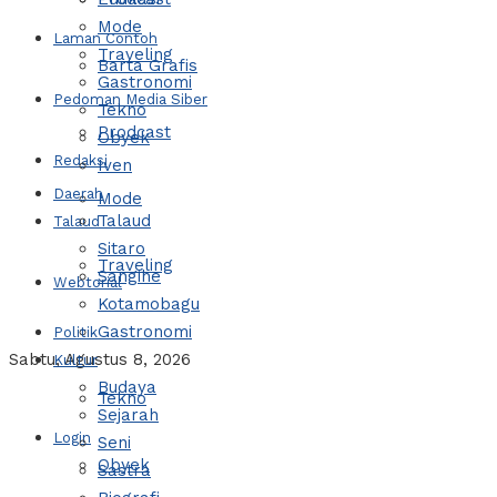
Mode
Laman Contoh
Traveling
Barta Grafis
Gastronomi
Pedoman Media Siber
Tekno
Prodcast
Obyek
Redaksi
Iven
Daerah
Mode
Talaud
Talaud
Sitaro
Traveling
Sangihe
Webtorial
Kotamobagu
Gastronomi
Politik
Sabtu, Agustus 8, 2026
Kultur
Budaya
Tekno
Sejarah
Login
Seni
Obyek
Sastra