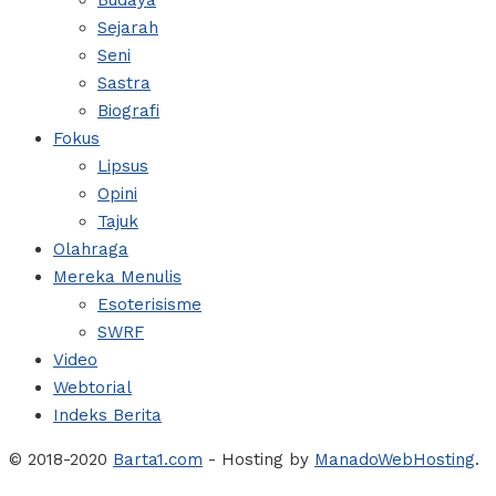
Budaya
Sejarah
Seni
Sastra
Biografi
Fokus
Lipsus
Opini
Tajuk
Olahraga
Mereka Menulis
Esoterisisme
SWRF
Video
Webtorial
Indeks Berita
© 2018-2020
Barta1.com
- Hosting by
ManadoWebHosting
.