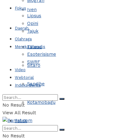
Biografi
Fokus
Iven
Lipsus
Opini
Daerah
Tajuk
Olahraga
Talaud
Mereka Menulis
Esoterisisme
SWRF
Sitaro
Video
Webtorial
Sangihe
Indeks Berita
Kotamobagu
No Result
View All Result
Politik
No Result