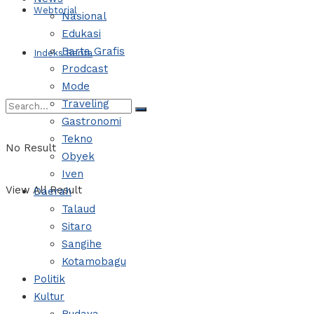
Webtorial
Nasional
Edukasi
Barta Grafis
Indeks Berita
Prodcast
Mode
Traveling
Gastronomi
Tekno
No Result
Obyek
Iven
View All Result
Daerah
Talaud
Sitaro
Sangihe
Kotamobagu
Politik
Kultur