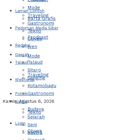
Mode
Laman Contoh
Traveling
Barta Grafis
Gastronomi
Pedoman Media Siber
Tekno
Prodcast
Obyek
Redaksi
Iven
Daerah
Mode
Talaud
Talaud
Sitaro
Traveling
Sangihe
Webtorial
Kotamobagu
Gastronomi
Politik
Kamis, Agustus 6, 2026
Kultur
Budaya
Tekno
Sejarah
Login
Seni
Obyek
Sastra