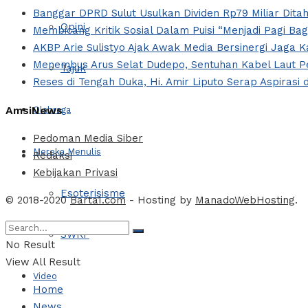
Banggar DPRD Sulut Usulkan Dividen Rp79 Miliar Ditah
Opini
Membicang Kritik Sosial Dalam Puisi “Menjadi Pagi Ba
AKBP Arie Sulistyo Ajak Awak Media Bersinergi Jaga 
Menembus Arus Selat Dudepo, Sentuhan Kabel Laut Pe
Tajuk
Reses di Tengah Duka, Hi. Amir Liputo Serap Aspira
AmsiNews
Olahraga
Pedoman Media Siber
Mereka Menulis
Redaksi
Kebijakan Privasi
Esoterisisme
© 2018-2020
Barta1.com
- Hosting by
ManadoWebHosting
.
SWRF
No Result
View All Result
Video
Home
News