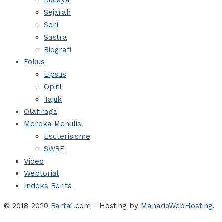
Budaya
Sejarah
Seni
Sastra
Biografi
Fokus
Lipsus
Opini
Tajuk
Olahraga
Mereka Menulis
Esoterisisme
SWRF
Video
Webtorial
Indeks Berita
© 2018-2020
Barta1.com
- Hosting by
ManadoWebHosting
.