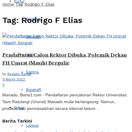
Kultur
Home
Tag
Rodrigo F Elias
Tag:
Rodrigo F Elias
Budaya
Sejarah
Seni
Pendaftaran Calon Rektor Dibuka, Polemik Dekan
FH Unsrat (Masih) Bergulir
Sastra
by
Redaksi Barta1
11 Maret 2022
0
Biografi
Manado, Barta1.com - Pendaftaran pencalonan Rektor Universitas
Sam Ratulangi (Unsrat) Manado mulai berlangsung. Namun,
Fokus
problem dan permasalahan secara internal belum ...
Berita Terkini
Lipsus