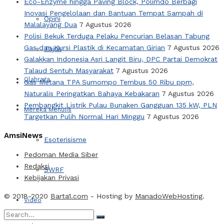
Eco-Enzyme hingga Paving Block, Polimdo Berbagi
Inovasi Pengelolaan dan Bantuan Tempat Sampah di
Opini
Malalayang Dua
7 Agustus 2026
Polisi Bekuk Terduga Pelaku Pencurian Belasan Tabung
Gas dan Kursi Plastik di Kecamatan Girian
7 Agustus 2026
Tajuk
Galakkan Indonesia Asri Langit Biru, DPC Partai Demokrat
Talaud Sentuh Masyarakat
7 Agustus 2026
Olahraga
Gas Metana TPA Sumompo Tembus 50 Ribu ppm,
Naturalis Peringatkan Bahaya Kebakaran
7 Agustus 2026
Pembangkit Listrik Pulau Bunaken Gangguan 135 kW, PLN
Mereka Menulis
Targetkan Pulih Normal Hari Minggu
7 Agustus 2026
AmsiNews
Esoterisisme
Pedoman Media Siber
Redaksi
SWRF
Kebijakan Privasi
© 2018-2020
Barta1.com
- Hosting by
ManadoWebHosting
.
Video