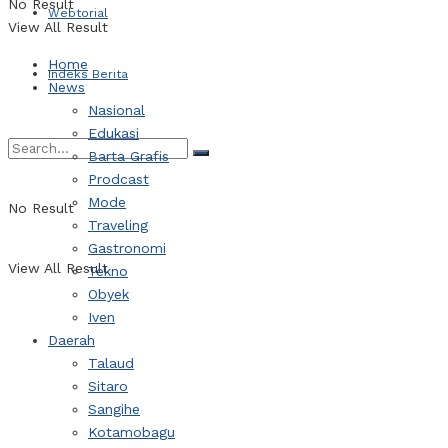
No Result
Webtorial
View All Result
Home
Indeks Berita
News
Nasional
Edukasi
Barta Grafis
Prodcast
Mode
No Result
Traveling
Gastronomi
View All Result
Tekno
Obyek
Iven
Daerah
Talaud
Sitaro
Sangihe
Kotamobagu