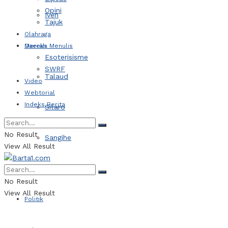
Opini
Iven
Tajuk
Olahraga
Daerah
Mereka Menulis
Esoterisisme
SWRF
Talaud
Video
Webtorial
Indeks Berita
Sitaro
No Result
Sangihe
View All Result
Kotamobagu
No Result
View All Result
Politik