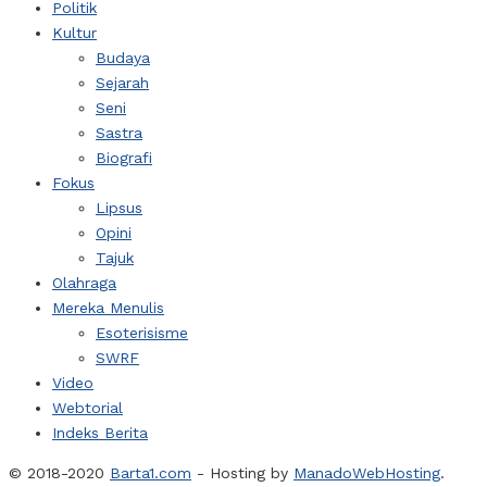
Politik
Kultur
Budaya
Sejarah
Seni
Sastra
Biografi
Fokus
Lipsus
Opini
Tajuk
Olahraga
Mereka Menulis
Esoterisisme
SWRF
Video
Webtorial
Indeks Berita
© 2018-2020
Barta1.com
- Hosting by
ManadoWebHosting
.