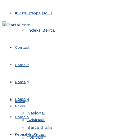
#12328 (tanpa judul)
Indeks Berita
Contact
Home 2
Home
Home 3
Home
Home 4
News
News
Nasional
Home 5
Nasional
Edukasi
Barta Grafis
Prodcast
Kebijakan Privasi
Edukasi