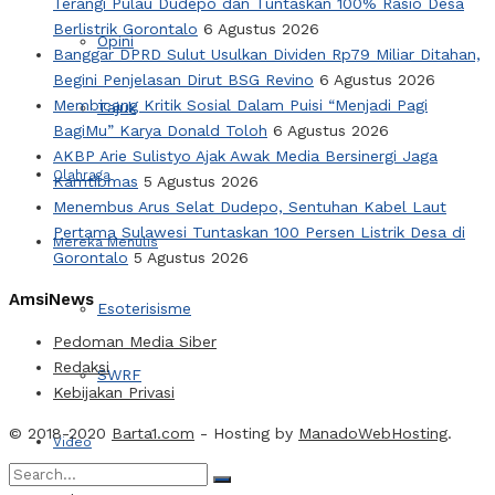
Terangi Pulau Dudepo dan Tuntaskan 100% Rasio Desa
Berlistrik Gorontalo
6 Agustus 2026
Opini
Banggar DPRD Sulut Usulkan Dividen Rp79 Miliar Ditahan,
Begini Penjelasan Dirut BSG Revino
6 Agustus 2026
Membicang Kritik Sosial Dalam Puisi “Menjadi Pagi
Tajuk
BagiMu” Karya Donald Toloh
6 Agustus 2026
AKBP Arie Sulistyo Ajak Awak Media Bersinergi Jaga
Olahraga
Kamtibmas
5 Agustus 2026
Menembus Arus Selat Dudepo, Sentuhan Kabel Laut
Pertama Sulawesi Tuntaskan 100 Persen Listrik Desa di
Mereka Menulis
Gorontalo
5 Agustus 2026
AmsiNews
Esoterisisme
Pedoman Media Siber
Redaksi
SWRF
Kebijakan Privasi
© 2018-2020
Barta1.com
- Hosting by
ManadoWebHosting
.
Video