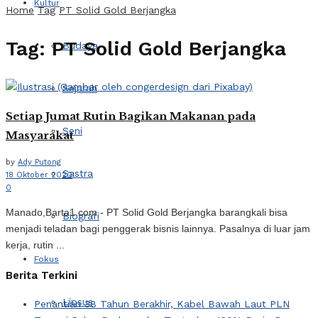
Kultur
Home
Tag
PT Solid Gold Berjangka
Tag:
PT Solid Gold Berjangka
Budaya
Sejarah
Setiap Jumat Rutin Bagikan Makanan pada
Seni
Masyarakat
by
Ady Putong
Sastra
18 Oktober 2020
0
Manado,Barta1.com - PT Solid Gold Berjangka barangkali bisa
Biografi
menjadi teladan bagi penggerak bisnis lainnya. Pasalnya di luar jam
kerja, rutin ...
Fokus
Berita Terkini
Lipsus
Penantian 38 Tahun Berakhir, Kabel Bawah Laut PLN