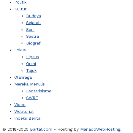
Politik
Kultur
Budaya
Sejarah
Seni
Sastra
Biografi
Fokus
Lipsus
Opini
Tajuk
Olahraga
Mereka Menulis
Esoterisisme
SWRF
Video
Webtorial
Indeks Berita
© 2018-2020
Barta1.com
- Hosting by
ManadoWebHosting
.