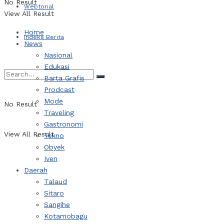
No Result
Webtorial
View All Result
Home
Indeks Berita
News
Nasional
Edukasi
Barta Grafis
Prodcast
Mode
No Result
Traveling
Gastronomi
View All Result
Tekno
Obyek
Iven
Daerah
Talaud
Sitaro
Sangihe
Kotamobagu