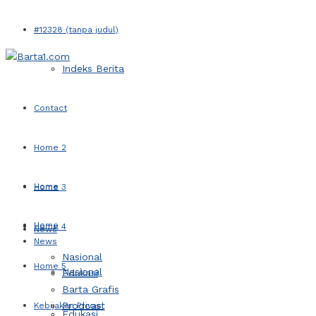
#12328 (tanpa judul)
Indeks Berita
Contact
Home 2
Home
Home 3
Home
Home 4
News
News
Nasional
Home 5
Nasional
Edukasi
Barta Grafis
Prodcast
Kebijakan Privasi
Edukasi