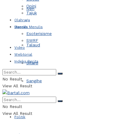
Opini
Iven
Tajuk
Olahraga
Daerah
Mereka Menulis
Esoterisisme
SWRF
Talaud
Video
Webtorial
Indeks Berita
Sitaro
No Result
Sangihe
View All Result
Kotamobagu
No Result
View All Result
Politik