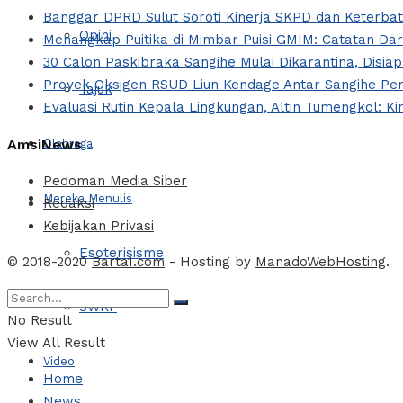
Banggar DPRD Sulut Soroti Kinerja SKPD dan Keterbata
Opini
Menangkap Puitika di Mimbar Puisi GMIM: Catatan Da
30 Calon Paskibraka Sangihe Mulai Dikarantina, Disi
Proyek Oksigen RSUD Liun Kendage Antar Sangihe Per
Tajuk
Evaluasi Rutin Kepala Lingkungan, Altin Tumengkol: Ki
AmsiNews
Olahraga
Pedoman Media Siber
Mereka Menulis
Redaksi
Kebijakan Privasi
Esoterisisme
© 2018-2020
Barta1.com
- Hosting by
ManadoWebHosting
.
SWRF
No Result
View All Result
Video
Home
News