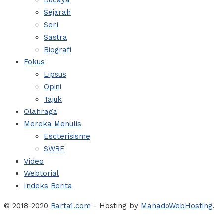
Budaya
Sejarah
Seni
Sastra
Biografi
Fokus
Lipsus
Opini
Tajuk
Olahraga
Mereka Menulis
Esoterisisme
SWRF
Video
Webtorial
Indeks Berita
© 2018-2020
Barta1.com
- Hosting by
ManadoWebHosting
.