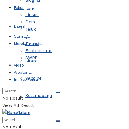
Biografi
Fokus
Iven
Lipsus
Opini
Daerah
Tajuk
Olahraga
Talaud
Mereka Menulis
Esoterisisme
SWRF
Sitaro
Video
Webtorial
Sangihe
Indeks Berita
Kotamobagu
No Result
View All Result
Politik
No Result