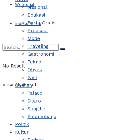
Webtorial
Nasional
Edukasi
Barta Grafis
Indeks Berita
Prodcast
Mode
Traveling
Gastronomi
Tekno
No Result
Obyek
Iven
View All Result
Daerah
Talaud
Sitaro
Sangihe
Kotamobagu
Politik
Kultur