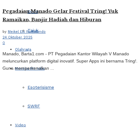
Pegadaian Manado Gelar Festival Tring! Yuk
Opini
Ramaikan, Banjir Hadiah dan Hiburan
Tajuk
by
Meikel Eki Pontolondo
24 Oktober 2025
0
Olahraga
Manado, Barta1.com - PT Pegadaian Kantor Wilayah V Manado
meluncurkan platform digital inovatif. Super Apps ini bernama Tring!.
Guna memperkenalkan ...
Mereka Menulis
Esoterisisme
SWRF
Video