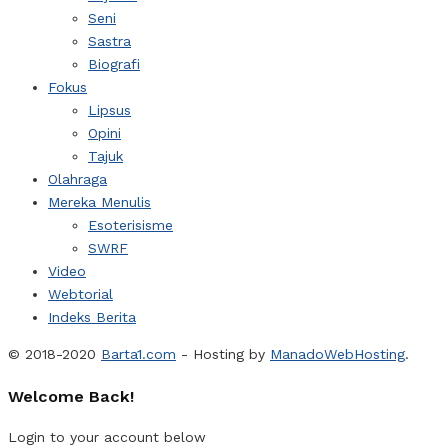
Seni
Sastra
Biografi
Fokus
Lipsus
Opini
Tajuk
Olahraga
Mereka Menulis
Esoterisisme
SWRF
Video
Webtorial
Indeks Berita
© 2018-2020
Barta1.com
- Hosting by
ManadoWebHosting
.
Welcome Back!
Login to your account below