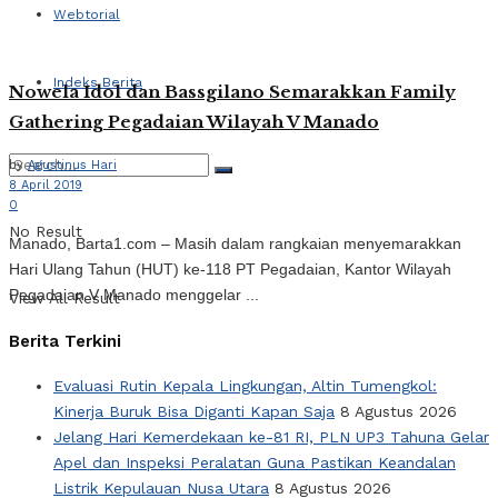
Webtorial
Indeks Berita
Nowela Idol dan Bassgilano Semarakkan Family
Gathering Pegadaian Wilayah V Manado
by
Agustinus Hari
8 April 2019
0
No Result
Manado, Barta1.com – Masih dalam rangkaian menyemarakkan
Hari Ulang Tahun (HUT) ke-118 PT Pegadaian, Kantor Wilayah
Pegadaian V Manado menggelar ...
View All Result
Berita Terkini
Evaluasi Rutin Kepala Lingkungan, Altin Tumengkol:
Kinerja Buruk Bisa Diganti Kapan Saja
8 Agustus 2026
Jelang Hari Kemerdekaan ke-81 RI, PLN UP3 Tahuna Gelar
Apel dan Inspeksi Peralatan Guna Pastikan Keandalan
Listrik Kepulauan Nusa Utara
8 Agustus 2026