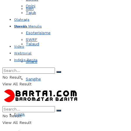
Opini
Iven
Tajuk
Olahraga
Daerah
Mereka Menulis
Esoterisisme
SWRF
Talaud
Video
Webtorial
Indeks Berita
Sitaro
No Result
Sangihe
View All Result
Kotamobagu
Politik
No Result
View All Result