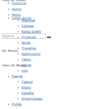
View All Result
Webtorial
Home
News
Indeks Berita
Nasional
Edukasi
Barta Grafis
Prodcast
Mode
Traveling
No Result
Gastronomi
Tekno
Obyek
View All Result
Iven
Daerah
Talaud
Sitaro
Sangihe
Kotamobagu
Politik