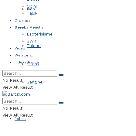
Opini
Iven
Tajuk
Olahraga
Daerah
Mereka Menulis
Esoterisisme
SWRF
Talaud
Video
Webtorial
Indeks Berita
Sitaro
No Result
Sangihe
View All Result
Kotamobagu
No Result
View All Result
Politik