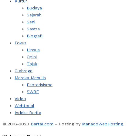
Kultur
Budaya
Sejarah
Seni
Sastra
Biografi
Fokus
Lipsus
Opini
Tajuk
Olahraga
Mereka Menulis
Esoterisisme
SWRF
Video
Webtorial
Indeks Berita
© 2018-2020
Barta1.com
- Hosting by
ManadoWebHosting
.