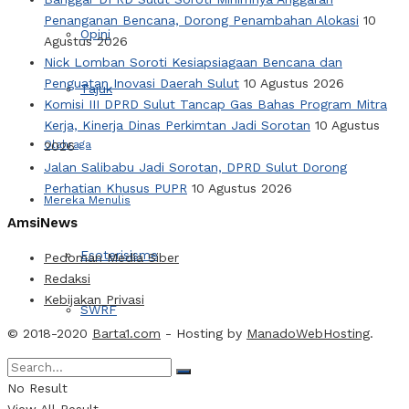
Penanganan Bencana, Dorong Penambahan Alokasi
10
Opini
Agustus 2026
Nick Lomban Soroti Kesiapsiagaan Bencana dan
Penguatan Inovasi Daerah Sulut
10 Agustus 2026
Tajuk
Komisi III DPRD Sulut Tancap Gas Bahas Program Mitra
Kerja, Kinerja Dinas Perkimtan Jadi Sorotan
10 Agustus
Olahraga
2026
Jalan Salibabu Jadi Sorotan, DPRD Sulut Dorong
Perhatian Khusus PUPR
10 Agustus 2026
Mereka Menulis
AmsiNews
Esoterisisme
Pedoman Media Siber
Redaksi
Kebijakan Privasi
SWRF
© 2018-2020
Barta1.com
- Hosting by
ManadoWebHosting
.
Video
No Result