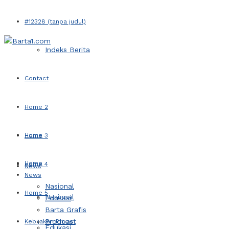
#12328 (tanpa judul)
Indeks Berita
Contact
Home 2
Home
Home 3
Home
Home 4
News
News
Nasional
Home 5
Nasional
Edukasi
Barta Grafis
Prodcast
Kebijakan Privasi
Edukasi