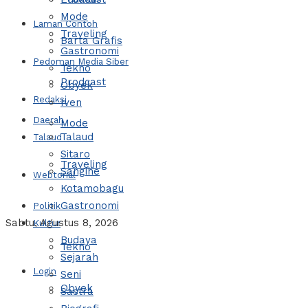
Mode
Laman Contoh
Traveling
Barta Grafis
Gastronomi
Pedoman Media Siber
Tekno
Prodcast
Obyek
Redaksi
Iven
Daerah
Mode
Talaud
Talaud
Sitaro
Traveling
Sangihe
Webtorial
Kotamobagu
Gastronomi
Politik
Sabtu, Agustus 8, 2026
Kultur
Budaya
Tekno
Sejarah
Login
Seni
Obyek
Sastra