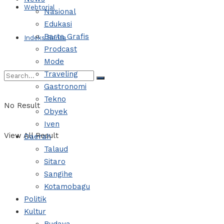
Webtorial
Nasional
Edukasi
Barta Grafis
Indeks Berita
Prodcast
Mode
Traveling
Gastronomi
Tekno
No Result
Obyek
Iven
View All Result
Daerah
Talaud
Sitaro
Sangihe
Kotamobagu
Politik
Kultur