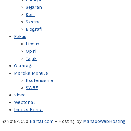
Budaya
Sejarah
Seni
Sastra
Biografi
Fokus
Lipsus
Opini
Tajuk
Olahraga
Mereka Menulis
Esoterisisme
SWRF
Video
Webtorial
Indeks Berita
© 2018-2020
Barta1.com
- Hosting by
ManadoWebHosting
.