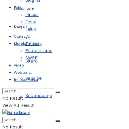
Biografi
Fokus
Iven
Lipsus
Opini
Daerah
Tajuk
Olahraga
Talaud
Mereka Menulis
Esoterisisme
SWRF
Sitaro
Video
Webtorial
Sangihe
Indeks Berita
Kotamobagu
No Result
View All Result
Politik
No Result