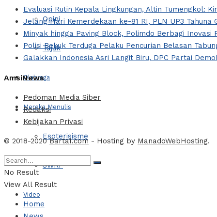
Evaluasi Rutin Kepala Lingkungan, Altin Tumengkol: Ki
Opini
Jelang Hari Kemerdekaan ke-81 RI, PLN UP3 Tahuna G
Minyak hingga Paving Block, Polimdo Berbagi Inovas
Polisi Bekuk Terduga Pelaku Pencurian Belasan Tabung
Tajuk
Galakkan Indonesia Asri Langit Biru, DPC Partai Dem
AmsiNews
Olahraga
Pedoman Media Siber
Mereka Menulis
Redaksi
Kebijakan Privasi
Esoterisisme
© 2018-2020
Barta1.com
- Hosting by
ManadoWebHosting
.
SWRF
No Result
View All Result
Video
Home
News