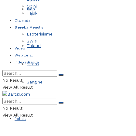
Opini
Iven
Tajuk
Olahraga
Daerah
Mereka Menulis
Esoterisisme
SWRF
Talaud
Video
Webtorial
Indeks Berita
Sitaro
No Result
Sangihe
View All Result
Kotamobagu
No Result
View All Result
Politik