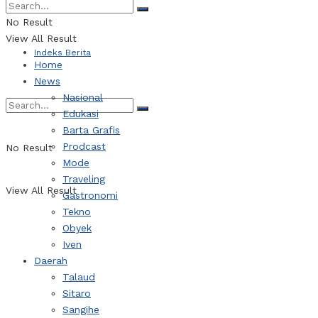
Webtorial
No Result
View All Result
Indeks Berita
Home
News
Nasional
Edukasi
Barta Grafis
Prodcast
No Result
Mode
Traveling
View All Result
Gastronomi
Tekno
Obyek
Iven
Daerah
Talaud
Sitaro
Sangihe