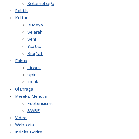
Kotamobagu
Politik
Kultur
Budaya
Sejarah
Seni
Sastra
Biografi
Fokus
Lipsus
Opini
Tajuk
Olahraga
Mereka Menulis
Esoterisisme
SWRF
Video
Webtorial
Indeks Berita