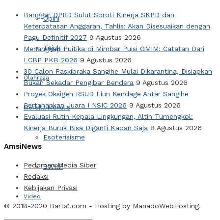
Banggar DPRD Sulut Soroti Kinerja SKPD dan
Opini
Keterbatasan Anggaran, Tahlis: Akan Disesuaikan dengan
Pagu Definitif 2027
9 Agustus 2026
Tajuk
Menangkap Puitika di Mimbar Puisi GMIM: Catatan Dari
LCBP PKB 2026
9 Agustus 2026
30 Calon Paskibraka Sangihe Mulai Dikarantina, Disiapkan
Olahraga
Bukan Sekadar Pengibar Bendera
9 Agustus 2026
Proyek Oksigen RSUD Liun Kendage Antar Sangihe
Pertahankan Juara I NSIC 2026
9 Agustus 2026
Mereka Menulis
Evaluasi Rutin Kepala Lingkungan, Altin Tumengkol:
Kinerja Buruk Bisa Diganti Kapan Saja
8 Agustus 2026
Esoterisisme
AmsiNews
Pedoman Media Siber
SWRF
Redaksi
Kebijakan Privasi
Video
© 2018-2020
Barta1.com
- Hosting by
ManadoWebHosting
.