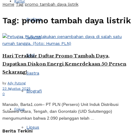
Kultur
Home
Tag
promo tambah daya listrik
Tag:
promo tambah daya listrik
Budaya
Sejarah
Seni
Hari Terakhir Daftar Promo Tambah Daya,
Dapatkan Diskon Energi Kemerdekaan 50 Persen
Sekarang!
Sastra
by
Ady Putong
23 Agustus 2025
Biografi
0
Manado, Barta1.com– PT PLN (Persero) Unit Induk Distribusi
Fokus
Sulawesi Utara, Tengah, dan Gorontalo (UID Suluttenggo)
mengumumkan bahwa 2.090 pelanggan telah ...
Lipsus
Berita Terkini