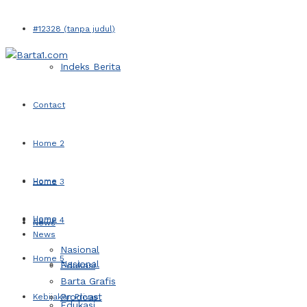
#12328 (tanpa judul)
Indeks Berita
Contact
Home 2
Home
Home 3
Home
Home 4
News
News
Nasional
Home 5
Nasional
Edukasi
Barta Grafis
Prodcast
Kebijakan Privasi
Edukasi