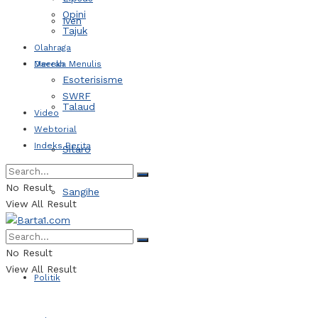
Opini
Iven
Tajuk
Olahraga
Daerah
Mereka Menulis
Esoterisisme
SWRF
Talaud
Video
Webtorial
Indeks Berita
Sitaro
No Result
Sangihe
View All Result
Kotamobagu
No Result
View All Result
Politik