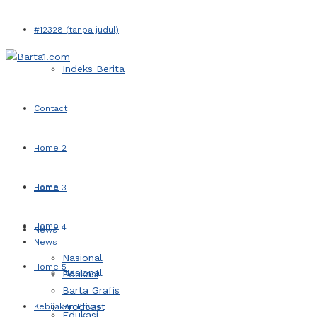
#12328 (tanpa judul)
Indeks Berita
Contact
Home 2
Home
Home 3
Home
Home 4
News
News
Nasional
Home 5
Nasional
Edukasi
Barta Grafis
Prodcast
Kebijakan Privasi
Edukasi