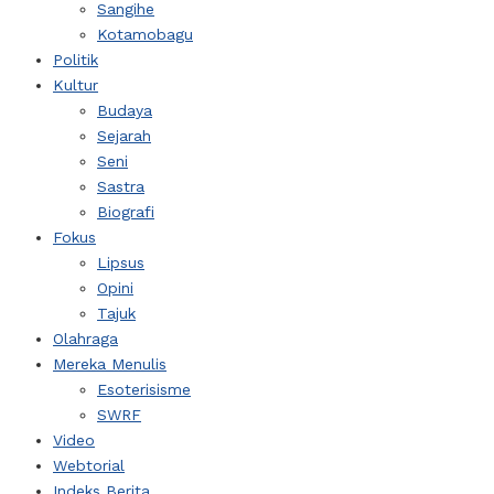
Sangihe
Kotamobagu
Politik
Kultur
Budaya
Sejarah
Seni
Sastra
Biografi
Fokus
Lipsus
Opini
Tajuk
Olahraga
Mereka Menulis
Esoterisisme
SWRF
Video
Webtorial
Indeks Berita