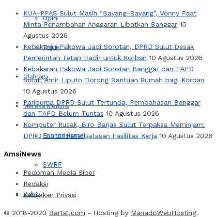
KUA-PPAS Sulut Masih “Bayang-Bayang”, Vonny Paat
Opini
Minta Penambahan Anggaran Libatkan Banggar
10
Agustus 2026
Kebakaran Pakowa Jadi Sorotan, DPRD Sulut Desak
Tajuk
Pemerintah Tetap Hadir untuk Korban
10 Agustus 2026
Kebakaran Pakowa Jadi Sorotan Banggar dan TAPD
Olahraga
Sulut, Amir Liputo Dorong Bantuan Rumah bagi Korban
10 Agustus 2026
Paripurna DPRD Sulut Tertunda, Pembahasan Banggar
Mereka Menulis
dan TAPD Belum Tuntas
10 Agustus 2026
Komputer Rusak, Biro Barjas Sulut Terpaksa Meminjam:
Esoterisisme
DPRD Soroti Keterbatasan Fasilitas Kerja
10 Agustus 2026
AmsiNews
SWRF
Pedoman Media Siber
Redaksi
Video
Kebijakan Privasi
© 2018-2020
Barta1.com
- Hosting by
ManadoWebHosting
.