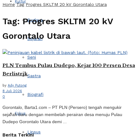
Kultur
Home
Tag
Progres SKLTM 20 kV Gorontalo Utara
Tag:
Progres SKLTM 20 kV
Budaya
Gorontalo Utara
Sejarah
Seni
PLN Tembus Pulau Dudepo, Kejar 100 Persen Desa
Berlistrik
Sastra
by
Ady Putong
8 Juli 2026
Biografi
0
Gorontalo, Barta1.com – PT PLN (Persero) tengah mengukir
Fokus
sejarah baru dengan membelah perairan desa menuju Pulau
Dudepo Gorontalo Utara demi ...
Lipsus
Berita Terkini