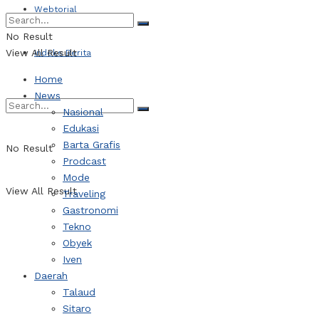
Webtorial
No Result
View All Result
Indeks Berita
Home
News
Nasional
Edukasi
Barta Grafis
No Result
Prodcast
Mode
View All Result
Traveling
Gastronomi
Tekno
Obyek
Iven
Daerah
Talaud
Sitaro