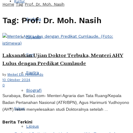
Kultur
Home
Tag
Prof. Dr. Moh. Nasih
Tag:
Prof. Dr. Moh. Nasih
Budaya
Sejarah
Seni
Laksanakan Ujian Doktor Terbuka, Menteri AHY
Lulus dengan Predikat Cumlaude
Sastra
by
Meikel Eki Pontolondo
10 Oktober 2024
0
Biografi
Surabaya, Barta1.com- Menteri Agraria dan Tata Ruang/Kepala
Badan Pertanahan Nasional (ATR/BPN), Agus Harimurti Yudhoyono
Fokus
(AHY) resmi menyelesaikan studi Doktoralnya setelah ...
Berita Terkini
Lipsus