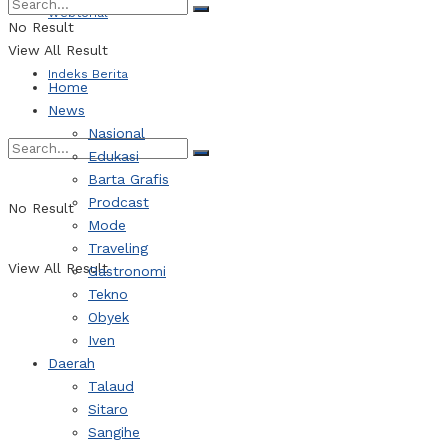
Webtorial
No Result
View All Result
Indeks Berita
Home
News
Nasional
Edukasi
Barta Grafis
Prodcast
No Result
Mode
Traveling
View All Result
Gastronomi
Tekno
Obyek
Iven
Daerah
Talaud
Sitaro
Sangihe