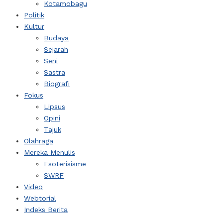
Kotamobagu
Politik
Kultur
Budaya
Sejarah
Seni
Sastra
Biografi
Fokus
Lipsus
Opini
Tajuk
Olahraga
Mereka Menulis
Esoterisisme
SWRF
Video
Webtorial
Indeks Berita