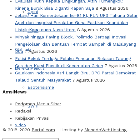
Evaluasi Rutin Kepala Lingkungan, Altin Tumengkol:
Kinerja Buruk Bisa Diganti Kapan Saja
8 Agustus 2026
Opini
Jelang Hari Kemerdekaan ke-81 RI, PLN UP3 Tahuna Gelar
Apel dan Inspeksi Peralatan Guna Pastikan Keandalan
Listrik Kepulauan Nusa Utara
8 Agustus 2026
Tajuk
Minyak hingga Paving Block, Polimdo Berbagi Inovasi
Pengelolaan dan Bantuan Tempat Sampah di Malalayang
Olahraga
Dua
7 Agustus 2026
Polisi Bekuk Terduga Pelaku Pencurian Belasan Tabung
Gas dan Kursi Plastik di Kecamatan Girian
7 Agustus 2026
Mereka Menulis
Galakkan Indonesia Asri Langit Biru, DPC Partai Demokrat
Talaud Sentuh Masyarakat
7 Agustus 2026
Esoterisisme
AmsiNews
Pedoman Media Siber
SWRF
Redaksi
Kebijakan Privasi
Video
© 2018-2020
Barta1.com
- Hosting by
ManadoWebHosting
.