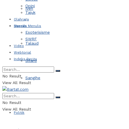
Opini
Iven
Tajuk
Olahraga
Daerah
Mereka Menulis
Esoterisisme
SWRF
Talaud
Video
Webtorial
Indeks Berita
Sitaro
No Result
Sangihe
View All Result
Kotamobagu
No Result
View All Result
Politik