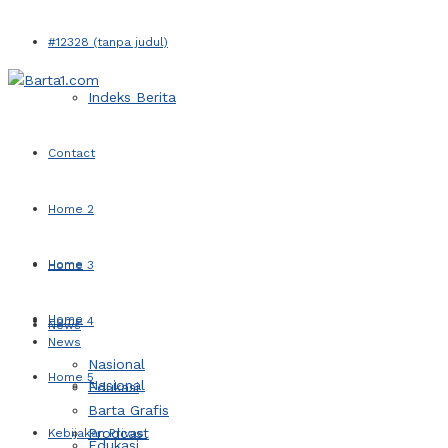
#12328 (tanpa judul)
Indeks Berita
Contact
Home 2
Home
Home 3
Home
Home 4
News
News
Nasional
Home 5
Nasional
Edukasi
Barta Grafis
Prodcast
Kebijakan Privasi
Edukasi