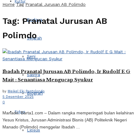
Kultur
Home
Tag
Pranatal Jurusan AB Polimdo
Tag:
Pranatal Jurusan AB
Budaya
Polimdo
Sejarah
Seni
Ibadah Pranatal Jurusan AB Polimdo, Ir Rudolf E G
Sastra
Mait : Senantiasa Mengucap Syukur
by
Meikel Eki Pontolondo
Biografi
5 Desember 2025
0
Fokus
Manado, Barta1.com – Dalam rangka memperingati bulan kelahiran
Yesus Kristus, Jurusan Administrasi Bisnis (AB) Politeknik Negeri
Manado (Polimdo) menggelar Ibadah ...
Lipsus