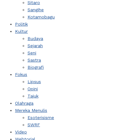
Sitaro
Sangihe
Kotamobagu
Politik
Kultur
Budaya
Sejarah
Seni
Sastra
Biografi
Fokus
Lipsus
Opini
Tajuk
Olahraga
Mereka Menulis
Esoterisisme
SWRF
Video
Webtorial