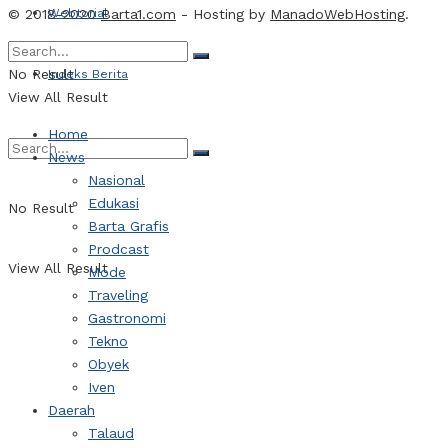
© 2018-2020
Webtorial
Barta1.com
- Hosting by
ManadoWebHosting
.
No Result
Indeks Berita
View All Result
Home
News
Nasional
Edukasi
No Result
Barta Grafis
Prodcast
View All Result
Mode
Traveling
Gastronomi
Tekno
Obyek
Iven
Daerah
Talaud