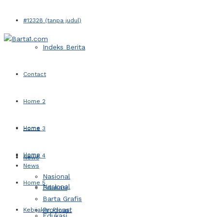
#12328 (tanpa judul)
Indeks Berita
Contact
Home 2
Home
Home 3
Home
Home 4
News
News
Nasional
Home 5
Nasional
Edukasi
Barta Grafis
Prodcast
Kebijakan Privasi
Edukasi