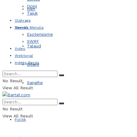
Opini
Iven
Tajuk
Olahraga
Daerah
Mereka Menulis
Esoterisisme
SWRF
Talaud
Video
Webtorial
Indeks Berita
Sitaro
No Result
Sangihe
View All Result
Kotamobagu
No Result
View All Result
Politik