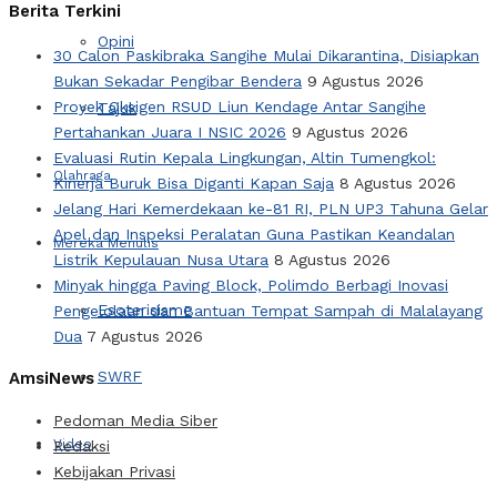
Berita Terkini
Opini
30 Calon Paskibraka Sangihe Mulai Dikarantina, Disiapkan
Bukan Sekadar Pengibar Bendera
9 Agustus 2026
Proyek Oksigen RSUD Liun Kendage Antar Sangihe
Tajuk
Pertahankan Juara I NSIC 2026
9 Agustus 2026
Evaluasi Rutin Kepala Lingkungan, Altin Tumengkol:
Olahraga
Kinerja Buruk Bisa Diganti Kapan Saja
8 Agustus 2026
Jelang Hari Kemerdekaan ke-81 RI, PLN UP3 Tahuna Gelar
Apel dan Inspeksi Peralatan Guna Pastikan Keandalan
Mereka Menulis
Listrik Kepulauan Nusa Utara
8 Agustus 2026
Minyak hingga Paving Block, Polimdo Berbagi Inovasi
Esoterisisme
Pengelolaan dan Bantuan Tempat Sampah di Malalayang
Dua
7 Agustus 2026
SWRF
AmsiNews
Pedoman Media Siber
Video
Redaksi
Kebijakan Privasi