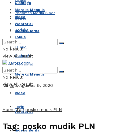
Olahraga
Mereka Menulis
Pedoman Media Siber
Video
Kultur
Webtorial
Redaksi
Indeks Berita
Fokus
Talaud
No Result
View All Result
Olahraga
Webtorial
Mereka Menulis
No Result
View All Result
Minggu, Agustus 9, 2026
Video
Login
Home
Tag
posko mudik PLN
Webtorial
Tag:
posko mudik PLN
Indeks Berita