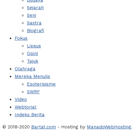
Budaya
Sejarah
Seni
Sastra
Biografi
Fokus
Lipsus
Opini
Tajuk
Olahraga
Mereka Menulis
Esoterisisme
SWRF
Video
Webtorial
Indeks Berita
© 2018-2020
Barta1.com
- Hosting by
ManadoWebHosting
.