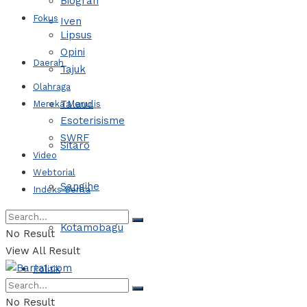
Biografi
Fokus
Iven
Lipsus
Opini
Daerah
Tajuk
Olahraga
Talaud
Mereka Menulis
Esoterisisme
SWRF
Sitaro
Video
Webtorial
Sangihe
Indeks Berita
Kotamobagu
No Result
View All Result
Politik
No Result