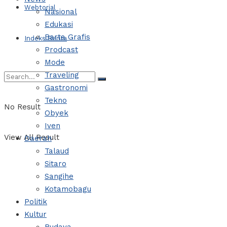
Webtorial
Nasional
Edukasi
Barta Grafis
Indeks Berita
Prodcast
Mode
Traveling
Gastronomi
Tekno
No Result
Obyek
Iven
View All Result
Daerah
Talaud
Sitaro
Sangihe
Kotamobagu
Politik
Kultur