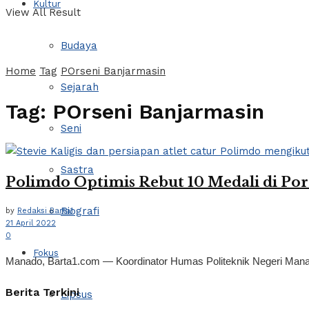
Kultur
View All Result
Budaya
Home
Tag
POrseni Banjarmasin
Sejarah
Tag:
POrseni Banjarmasin
Seni
Sastra
Polimdo Optimis Rebut 10 Medali di Po
Biografi
by
Redaksi Barta1
21 April 2022
0
Fokus
Manado, Barta1.com — Koordinator Humas Politeknik Negeri Manado
Berita Terkini
Lipsus