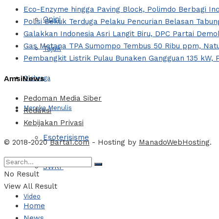
Eco-Enzyme hingga Paving Block, Polimdo Berbagi I
Opini
Polisi Bekuk Terduga Pelaku Pencurian Belasan Tabung
Galakkan Indonesia Asri Langit Biru, DPC Partai Dem
Gas Metana TPA Sumompo Tembus 50 Ribu ppm, Natur
Tajuk
Pembangkit Listrik Pulau Bunaken Gangguan 135 kW, 
AmsiNews
Olahraga
Pedoman Media Siber
Mereka Menulis
Redaksi
Kebijakan Privasi
Esoterisisme
© 2018-2020
Barta1.com
- Hosting by
ManadoWebHosting
.
SWRF
No Result
View All Result
Video
Home
News