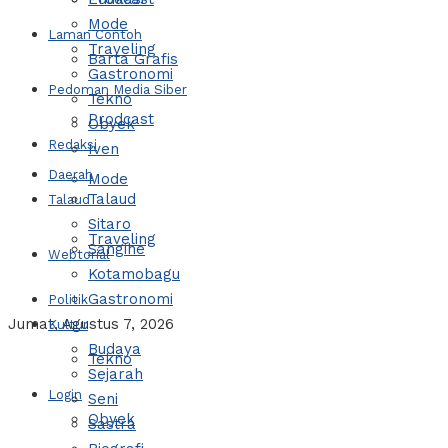
Mode
Laman Contoh
Traveling
Barta Grafis
Gastronomi
Pedoman Media Siber
Tekno
Prodcast
Obyek
Redaksi
Iven
Daerah
Mode
Talaud
Talaud
Sitaro
Traveling
Sangihe
Webtorial
Kotamobagu
Gastronomi
Politik
Jumat, Agustus 7, 2026
Kultur
Budaya
Tekno
Sejarah
Login
Seni
Obyek
Sastra