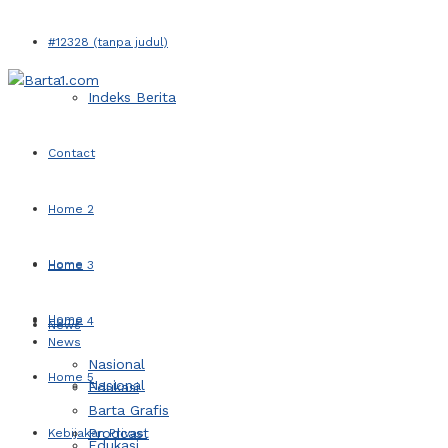
#12328 (tanpa judul)
Indeks Berita
Contact
Home 2
Home
Home 3
Home
Home 4
News
News
Nasional
Home 5
Nasional
Edukasi
Barta Grafis
Prodcast
Kebijakan Privasi
Edukasi