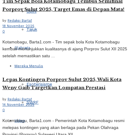
Tim Sepak Bola Kotamobagu Tembus Semifinal
Porprov Sulut 2025, Target Emas di Depan Mata!
Opini
by
Redaksi Barta1
18 November 2025
Tajuk
0
Kotamobagu, Barta1.com - Tim sepak bola Kota Kotamobagu
Olahraga
kembali menunjukkan kualitasnya di ajang Porprov Sulut XII 2025
setelah memastikan satu ...
Mereka Menulis
Lepas Kontingen Porprov Sulut 2025, Wali Kota
Esoterisisme
Weny Gaib Targetkan Lompatan Prestasi
by
Redaksi Barta1
SWRF
14 November 2025
0
Kotamobagu, Barta1.com - Pemerintah Kota Kotamobagu resmi
Video
melepas kontingen yang akan berlaga pada Pekan Olahraga
Provinsi (Porprov) Sulawesi Utara XII ...