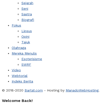
Sejarah
Seni
Sastra
Biografi
Fokus
Lipsus
Opini
Tajuk
Olahraga
Mereka Menulis
Esoterisisme
SWRF
Video
Webtorial
Indeks Berita
© 2018-2020
Barta1.com
- Hosting by
ManadoWebHosting
.
Welcome Back!