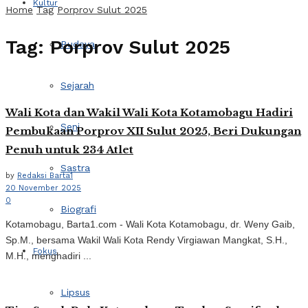
Kultur
Home
Tag
Porprov Sulut 2025
Tag:
Porprov Sulut 2025
Budaya
Sejarah
Wali Kota dan Wakil Wali Kota Kotamobagu Hadiri
Seni
Pembukaan Porprov XII Sulut 2025, Beri Dukungan
Penuh untuk 234 Atlet
Sastra
by
Redaksi Barta1
20 November 2025
0
Biografi
Kotamobagu, Barta1.com - Wali Kota Kotamobagu, dr. Weny Gaib,
Sp.M., bersama Wakil Wali Kota Rendy Virgiawan Mangkat, S.H.,
Fokus
M.H., menghadiri ...
Lipsus