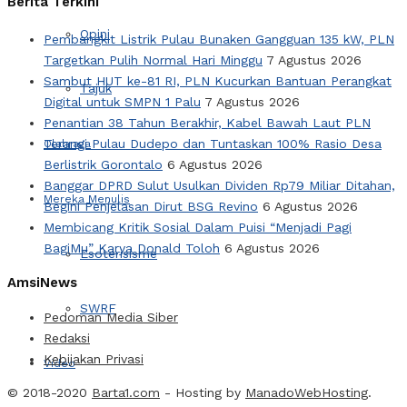
Berita Terkini
Opini
Pembangkit Listrik Pulau Bunaken Gangguan 135 kW, PLN
Targetkan Pulih Normal Hari Minggu
7 Agustus 2026
Sambut HUT ke-81 RI, PLN Kucurkan Bantuan Perangkat
Tajuk
Digital untuk SMPN 1 Palu
7 Agustus 2026
Penantian 38 Tahun Berakhir, Kabel Bawah Laut PLN
Terangi Pulau Dudepo dan Tuntaskan 100% Rasio Desa
Olahraga
Berlistrik Gorontalo
6 Agustus 2026
Banggar DPRD Sulut Usulkan Dividen Rp79 Miliar Ditahan,
Mereka Menulis
Begini Penjelasan Dirut BSG Revino
6 Agustus 2026
Membicang Kritik Sosial Dalam Puisi “Menjadi Pagi
BagiMu” Karya Donald Toloh
6 Agustus 2026
Esoterisisme
AmsiNews
SWRF
Pedoman Media Siber
Redaksi
Kebijakan Privasi
Video
© 2018-2020
Barta1.com
- Hosting by
ManadoWebHosting
.