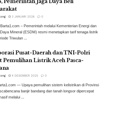
, Pemerintah Jaga Daya Beli
arakat
tong
3 JANUARI 2026
0
 Barta1.com – Pemerintah melalui Kementerian Energi dan
aya Mineral (ESDM) resmi menetapkan tarif tenaga listrik
riode Triwulan ...
orasi Pusat-Daerah dan TNI-Polri
 Pemulihan Listrik Aceh Pasca-
ana
tong
4 DESEMBER 2025
0
rta1.com — Upaya pemulihan sistem kelistrikan di Provinsi
cabencana banjir bandang dan tanah longsor dipercepat
asif melalui ...