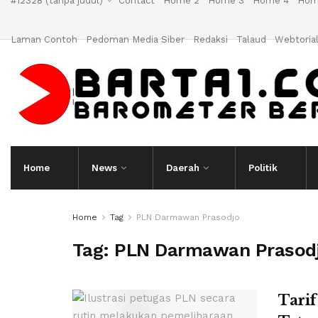
#12328 (tanpa judul)
Contact
Home 2
Home 3
Home 4
Hom
Laman Contoh
Pedoman Media Siber
Redaksi
Talaud
Webtoria
Home
News
Daerah
Politik
Home
Tag
PLN Darmawan Prasodjo
Tag:
PLN Darmawan Prasod
Tarif