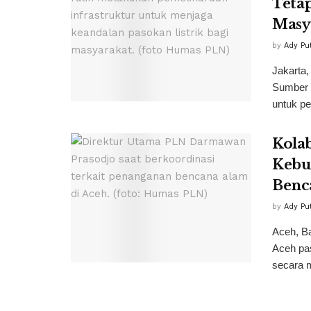
Tetap
Masy
by
Ady Pu
Jakarta,
Sumber D
untuk pe
Kolab
Kebut
Benc
by
Ady Pu
Aceh, Ba
Aceh pas
secara m