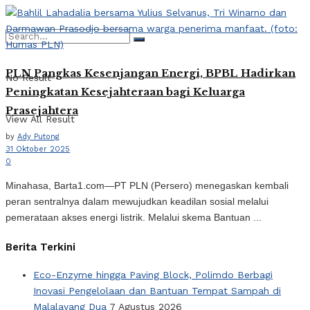
PLN Pangkas Kesenjangan Energi, BPBL Hadirkan
No Result
Peningkatan Kesejahteraan bagi Keluarga
Prasejahtera
View All Result
by
Ady Putong
31 Oktober 2025
0
Minahasa, Barta1.com—PT PLN (Persero) menegaskan kembali
peran sentralnya dalam mewujudkan keadilan sosial melalui
pemerataan akses energi listrik. Melalui skema Bantuan ...
Berita Terkini
Eco-Enzyme hingga Paving Block, Polimdo Berbagi
Inovasi Pengelolaan dan Bantuan Tempat Sampah di
Malalayang Dua
7 Agustus 2026