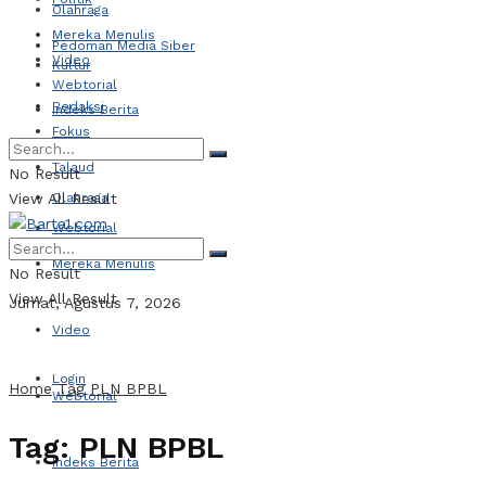
Olahraga
Mereka Menulis
Pedoman Media Siber
Video
Kultur
Webtorial
Redaksi
Indeks Berita
Fokus
Talaud
No Result
View All Result
Olahraga
Webtorial
Mereka Menulis
No Result
View All Result
Jumat, Agustus 7, 2026
Video
Login
Home
Tag
PLN BPBL
Webtorial
Tag:
PLN BPBL
Indeks Berita