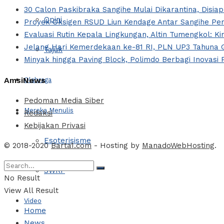
30 Calon Paskibraka Sangihe Mulai Dikarantina, Disi
Opini
Proyek Oksigen RSUD Liun Kendage Antar Sangihe Per
Evaluasi Rutin Kepala Lingkungan, Altin Tumengkol: Ki
Jelang Hari Kemerdekaan ke-81 RI, PLN UP3 Tahuna G
Tajuk
Minyak hingga Paving Block, Polimdo Berbagi Inovas
AmsiNews
Olahraga
Pedoman Media Siber
Mereka Menulis
Redaksi
Kebijakan Privasi
Esoterisisme
© 2018-2020
Barta1.com
- Hosting by
ManadoWebHosting
.
SWRF
No Result
View All Result
Video
Home
News