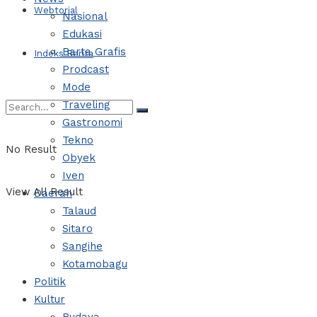
Webtorial
Nasional
Edukasi
Barta Grafis
Indeks Berita
Prodcast
Mode
Traveling
Gastronomi
Tekno
No Result
Obyek
Iven
View All Result
Daerah
Talaud
Sitaro
Sangihe
Kotamobagu
Politik
Kultur