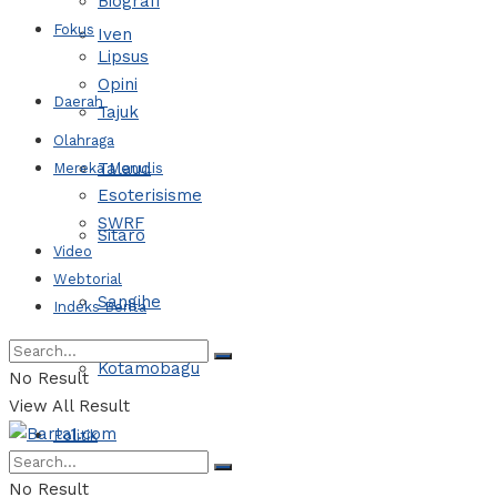
Biografi
Fokus
Iven
Lipsus
Opini
Daerah
Tajuk
Olahraga
Talaud
Mereka Menulis
Esoterisisme
SWRF
Sitaro
Video
Webtorial
Sangihe
Indeks Berita
Kotamobagu
No Result
View All Result
Politik
No Result