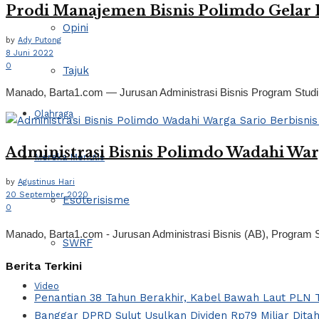
Prodi Manajemen Bisnis Polimdo Gelar 
Opini
by
Ady Putong
8 Juni 2022
0
Tajuk
Manado, Barta1.com — Jurusan Administrasi Bisnis Program Studi 
Olahraga
Administrasi Bisnis Polimdo Wadahi War
Mereka Menulis
by
Agustinus Hari
20 September 2020
Esoterisisme
0
Manado, Barta1.com - Jurusan Administrasi Bisnis (AB), Program 
SWRF
Berita Terkini
Video
Penantian 38 Tahun Berakhir, Kabel Bawah Laut PLN T
Banggar DPRD Sulut Usulkan Dividen Rp79 Miliar Ditah