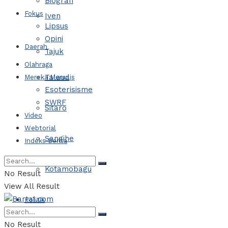
Biografi
Fokus
Iven
Lipsus
Opini
Daerah
Tajuk
Olahraga
Talaud
Mereka Menulis
Esoterisisme
SWRF
Sitaro
Video
Webtorial
Sangihe
Indeks Berita
Kotamobagu
No Result
View All Result
Politik
No Result