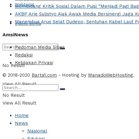
Webtorial
Membicang Kritik Sosial Dalam Puisi “Menjadi Pagi Ba
AKBP Arie Sulistyo Ajak Awak Media Bersinergi Jaga 
Menembus Arus Selat Dudepo, Sentuhan Kabel Laut Pe
Indeks Berita
AmsiNews
Pedoman Media Siber
Redaksi
Kebijakan Privasi
No Result
© 2018-2020
Barta1.com
- Hosting by
ManadoWebHosting
.
View All Result
No Result
View All Result
Home
News
Nasional
Edukasi