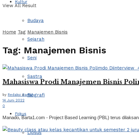
Kultur
View All Result
Budaya
Home
Tag
Manajemen Bisnis
Sejarah
Tag:
Manajemen Bisnis
Seni
Sastra
Mahasiswa Prodi Manajemen Bisnis Poli
Biografi
by
Redaksi Barta1
14 Juni 2022
0
Fokus
Manado, Barta1.com - Project Based Learning (PBL) terus dilaksana
Lipsus