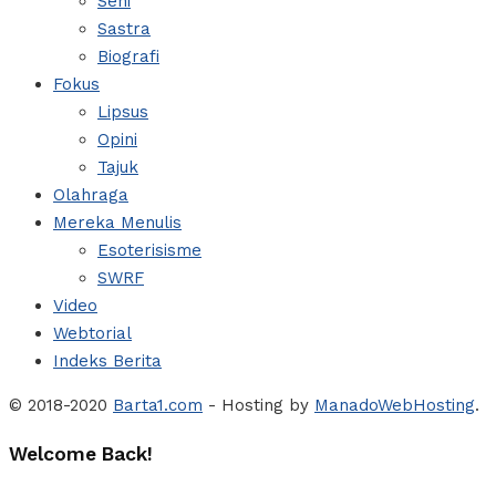
Seni
Sastra
Biografi
Fokus
Lipsus
Opini
Tajuk
Olahraga
Mereka Menulis
Esoterisisme
SWRF
Video
Webtorial
Indeks Berita
© 2018-2020
Barta1.com
- Hosting by
ManadoWebHosting
.
Welcome Back!