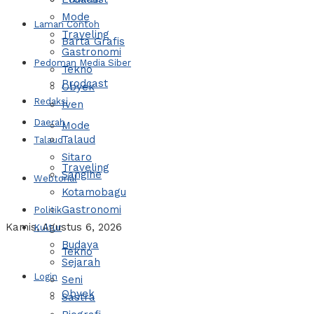
Mode
Laman Contoh
Traveling
Barta Grafis
Gastronomi
Pedoman Media Siber
Tekno
Prodcast
Obyek
Redaksi
Iven
Daerah
Mode
Talaud
Talaud
Sitaro
Traveling
Sangihe
Webtorial
Kotamobagu
Gastronomi
Politik
Kamis, Agustus 6, 2026
Kultur
Budaya
Tekno
Sejarah
Login
Seni
Obyek
Sastra