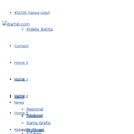
#12328 (tanpa judul)
Indeks Berita
Contact
Home 2
Home
Home 3
Home
Home 4
News
News
Nasional
Home 5
Nasional
Edukasi
Barta Grafis
Prodcast
Kebijakan Privasi
Edukasi