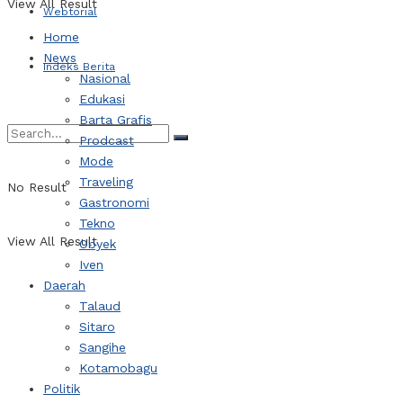
View All Result
Webtorial
Home
News
Indeks Berita
Nasional
Edukasi
Barta Grafis
Prodcast
Mode
Traveling
No Result
Gastronomi
Tekno
View All Result
Obyek
Iven
Daerah
Talaud
Sitaro
Sangihe
Kotamobagu
Politik