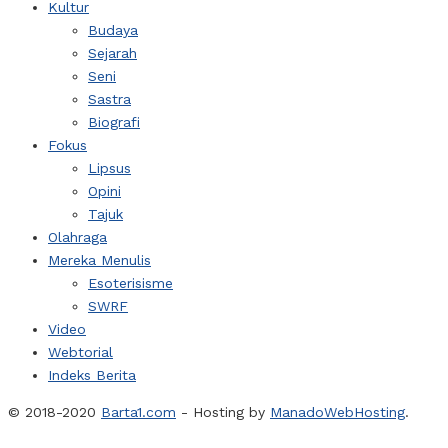
Kultur
Budaya
Sejarah
Seni
Sastra
Biografi
Fokus
Lipsus
Opini
Tajuk
Olahraga
Mereka Menulis
Esoterisisme
SWRF
Video
Webtorial
Indeks Berita
© 2018-2020
Barta1.com
- Hosting by
ManadoWebHosting
.