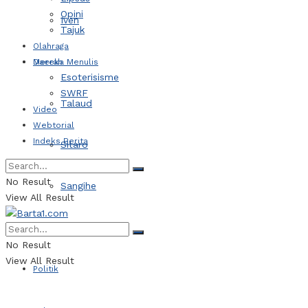
Opini
Iven
Tajuk
Olahraga
Daerah
Mereka Menulis
Esoterisisme
SWRF
Talaud
Video
Webtorial
Indeks Berita
Sitaro
No Result
Sangihe
View All Result
Kotamobagu
No Result
View All Result
Politik