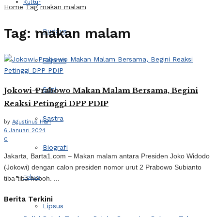
Kultur
Home
Tag
makan malam
Tag:
makan malam
Budaya
Sejarah
Seni
Jokowi-Prabowo Makan Malam Bersama, Begini
Reaksi Petinggi DPP PDIP
Sastra
by
Agustinus Hari
6 Januari 2024
0
Biografi
Jakarta, Barta1.com – Makan malam antara Presiden Joko Widodo
(Jokowi) dengan calon presiden nomor urut 2 Prabowo Subianto
Fokus
tiba-tiba heboh. ...
Berita Terkini
Lipsus