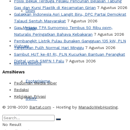
Polisi Bekuk Terduga Pelaku Pencurian Belasan Tabung
Gas dan Kursi Plastik di Kecamatan Girian
7 Agustus 2026
Opini
Galakkan Indonesia Asri Langit Biru, DPC Partai Demokrat
Talaud Sentuh Masyarakat
7 Agustus 2026
Gas Metana TPA Sumompo Tembus 50 Ribu ppm,
Tajuk
Naturalis Peringatkan Bahaya Kebakaran
7 Agustus 2026
Pembangkit Listrik Pulau Bunaken Gangguan 135 kW, PLN
Olahraga
Targetkan Pulih Normal Hari Minggu
7 Agustus 2026
Sambut HUT ke-81 RI, PLN Kucurkan Bantuan Perangkat
Digital untuk SMPN 1 Palu
7 Agustus 2026
Mereka Menulis
AmsiNews
Esoterisisme
Pedoman Media Siber
Redaksi
Kebijakan Privasi
SWRF
© 2018-2020
Barta1.com
- Hosting by
ManadoWebHosting
.
Video
No Result