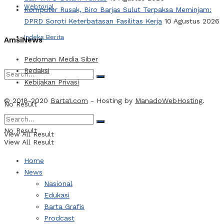
Webtorial
Komputer Rusak, Biro Barjas Sulut Terpaksa Meminjam:
DPRD Soroti Keterbatasan Fasilitas Kerja
10 Agustus 2026
Indeks Berita
AmsiNews
Pedoman Media Siber
Redaksi
Kebijakan Privasi
© 2018-2020
Barta1.com
- Hosting by
ManadoWebHosting
.
No Result
No Result
View All Result
View All Result
Home
News
Nasional
Edukasi
Barta Grafis
Prodcast