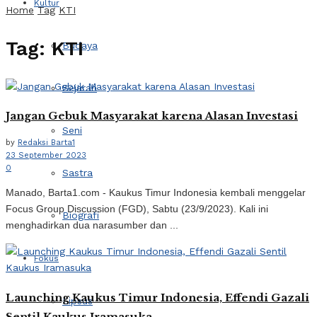
Kultur
Home
Tag
KTI
Tag:
KTI
Budaya
Sejarah
Jangan Gebuk Masyarakat karena Alasan Investasi
Seni
by
Redaksi Barta1
23 September 2023
0
Sastra
Manado, Barta1.com - Kaukus Timur Indonesia kembali menggelar
Focus Group Discussion (FGD), Sabtu (23/9/2023). Kali ini
Biografi
menghadirkan dua narasumber dan ...
Fokus
Launching Kaukus Timur Indonesia, Effendi Gazali
Lipsus
Sentil Kaukus Iramasuka