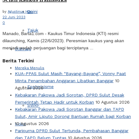
Opini
by
Agustinus Hari
22 Juni 2023
0
Tajuk
Manado, Barta1.com - Kaukus Timur Indonesia (KTI) resmi
dilaunching, Kamis (22/6/2023). Peresmian kaukus yang akan
menjadi wadah perjuangan bagi terciptanya ...
Olahraga
Berita Terkini
Mereka Menulis
KUA-PPAS Sulut Masih “Bayang-Bayang”, Vonny Paat
Minta Penambahan Anggaran Libatkan Banggar
10
Esoterisisme
Agustus 2026
Kebakaran Pakowa Jadi Sorotan, DPRD Sulut Desak
Pemerintah Tetap Hadir untuk Korban
10 Agustus 2026
SWRF
Kebakaran Pakowa Jadi Sorotan Banggar dan TAPD
Sulut, Amir Liputo Dorong Bantuan Rumah bagi Korban
10 Agustus 2026
Video
Paripurna DPRD Sulut Tertunda, Pembahasan Banggar
dan TAPD Belum Tuntas
10 Agustus 2026