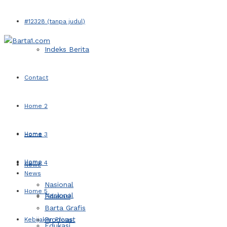
#12328 (tanpa judul)
Indeks Berita
Contact
Home 2
Home
Home 3
Home
Home 4
News
News
Nasional
Home 5
Nasional
Edukasi
Barta Grafis
Prodcast
Kebijakan Privasi
Edukasi