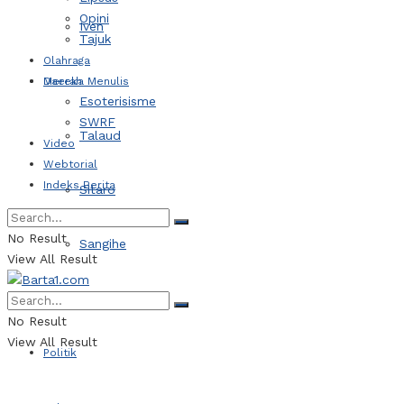
Opini
Iven
Tajuk
Olahraga
Daerah
Mereka Menulis
Esoterisisme
SWRF
Talaud
Video
Webtorial
Indeks Berita
Sitaro
No Result
Sangihe
View All Result
Kotamobagu
No Result
View All Result
Politik