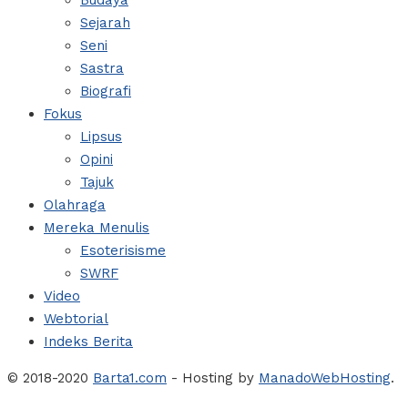
Budaya
Sejarah
Seni
Sastra
Biografi
Fokus
Lipsus
Opini
Tajuk
Olahraga
Mereka Menulis
Esoterisisme
SWRF
Video
Webtorial
Indeks Berita
© 2018-2020
Barta1.com
- Hosting by
ManadoWebHosting
.