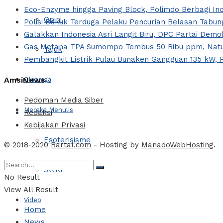
Eco-Enzyme hingga Paving Block, Polimdo Berbagi I
Opini
Polisi Bekuk Terduga Pelaku Pencurian Belasan Tabung
Galakkan Indonesia Asri Langit Biru, DPC Partai Dem
Gas Metana TPA Sumompo Tembus 50 Ribu ppm, Natur
Tajuk
Pembangkit Listrik Pulau Bunaken Gangguan 135 kW, 
AmsiNews
Olahraga
Pedoman Media Siber
Mereka Menulis
Redaksi
Kebijakan Privasi
Esoterisisme
© 2018-2020
Barta1.com
- Hosting by
ManadoWebHosting
.
SWRF
No Result
View All Result
Video
Home
News