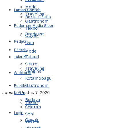
Mode
Laman Contoh
Traveling
Barta Grafis
Gastronomi
Pedoman Media Siber
Tekno
Prodcast
Obyek
Redaksi
Iven
Daerah
Mode
Talaud
Talaud
Sitaro
Traveling
Sangihe
Webtorial
Kotamobagu
Gastronomi
Politik
Jumat, Agustus 7, 2026
Kultur
Budaya
Tekno
Sejarah
Login
Seni
Obyek
Sastra