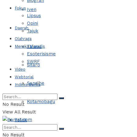
Biografi
Fokus
Iven
Lipsus
Opini
Daerah
Tajuk
Olahraga
Talaud
Mereka Menulis
Esoterisisme
SWRF
Sitaro
Video
Webtorial
Sangihe
Indeks Berita
Kotamobagu
No Result
View All Result
Politik
No Result