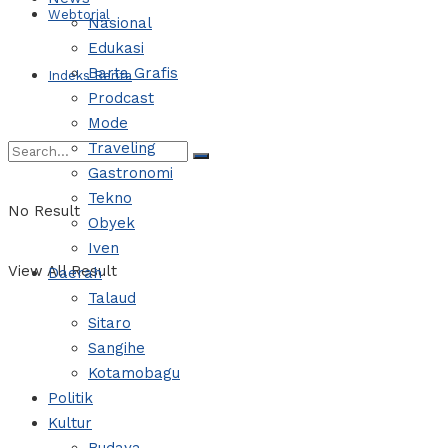
Webtorial
Nasional
Edukasi
Barta Grafis
Indeks Berita
Prodcast
Mode
Traveling
Gastronomi
Tekno
No Result
Obyek
Iven
View All Result
Daerah
Talaud
Sitaro
Sangihe
Kotamobagu
Politik
Kultur