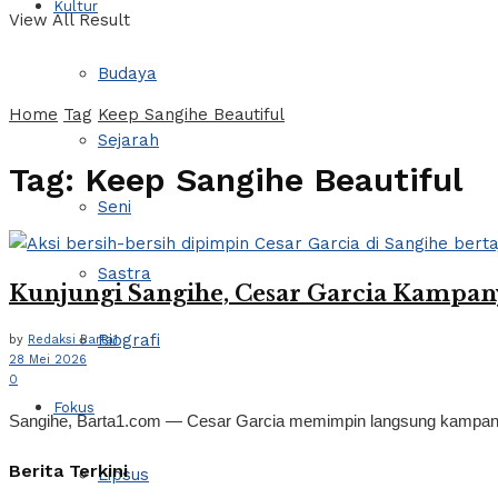
Kultur
View All Result
Budaya
Home
Tag
Keep Sangihe Beautiful
Sejarah
Tag:
Keep Sangihe Beautiful
Seni
Sastra
Kunjungi Sangihe, Cesar Garcia Kampan
Biografi
by
Redaksi Barta1
28 Mei 2026
0
Fokus
Sangihe, Barta1.com — Cesar Garcia memimpin langsung kampanye k
Berita Terkini
Lipsus