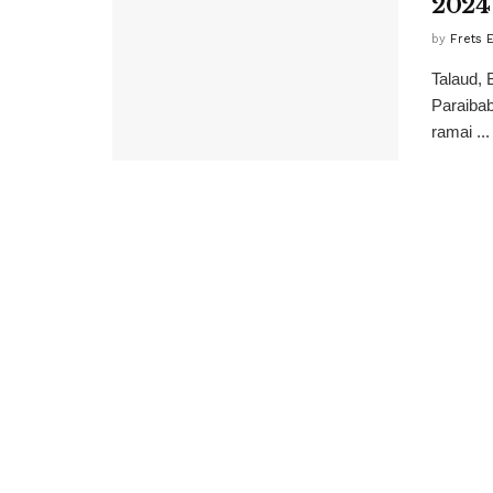
2024 
by
Frets 
Talaud, 
Paraibab
ramai ...