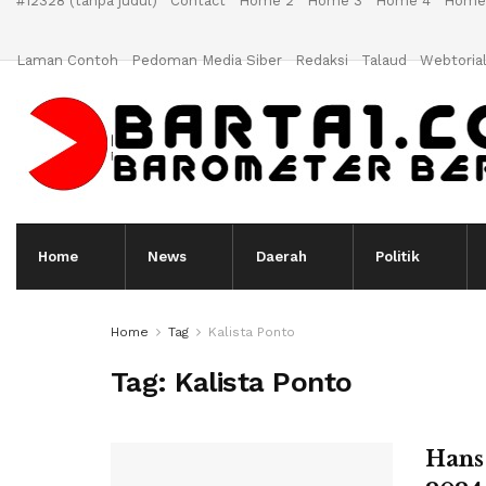
#12328 (tanpa judul)
Contact
Home 2
Home 3
Home 4
Home
Laman Contoh
Pedoman Media Siber
Redaksi
Talaud
Webtoria
Home
News
Daerah
Politik
Home
Tag
Kalista Ponto
Tag:
Kalista Ponto
Hans 