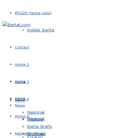
#12328 (tanpa judul)
Indeks Berita
Contact
Home 2
Home
Home 3
Home
Home 4
News
News
Nasional
Home 5
Nasional
Edukasi
Barta Grafis
Prodcast
Kebijakan Privasi
Edukasi