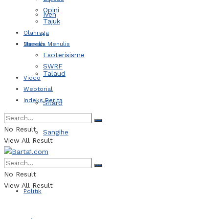
Opini
Iven
Tajuk
Olahraga
Daerah
Mereka Menulis
Esoterisisme
SWRF
Talaud
Video
Webtorial
Indeks Berita
Sitaro
No Result
Sangihe
View All Result
Kotamobagu
No Result
View All Result
Politik