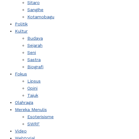
Sitaro
Sangihe
Kotamobagu
Politik
Kultur
Budaya
Sejarah
Seni
Sastra
Biografi
Fokus
Lipsus
Opini
Tajuk
Olahraga
Mereka Menulis
Esoterisisme
SWRF
Video
Webtorial