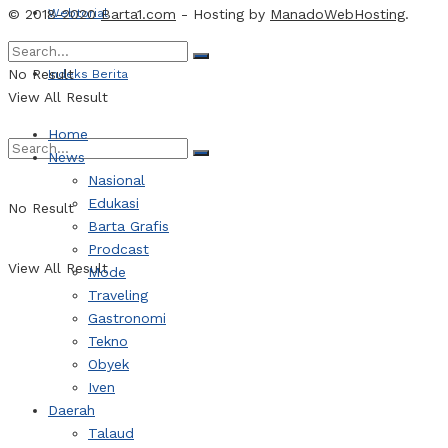
© 2018-2020
Webtorial
Barta1.com
- Hosting by
ManadoWebHosting
.
No Result
Indeks Berita
View All Result
Home
News
Nasional
Edukasi
No Result
Barta Grafis
Prodcast
View All Result
Mode
Traveling
Gastronomi
Tekno
Obyek
Iven
Daerah
Talaud