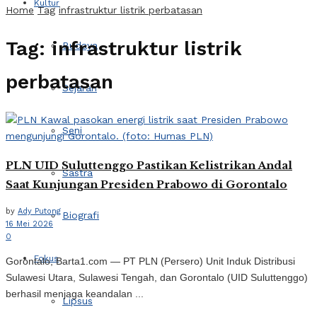
Kultur
Home
Tag
infrastruktur listrik perbatasan
Tag:
infrastruktur listrik
Budaya
perbatasan
Sejarah
Seni
PLN UID Suluttenggo Pastikan Kelistrikan Andal
Sastra
Saat Kunjungan Presiden Prabowo di Gorontalo
by
Ady Putong
Biografi
16 Mei 2026
0
Fokus
Gorontalo, Barta1.com — PT PLN (Persero) Unit Induk Distribusi
Sulawesi Utara, Sulawesi Tengah, dan Gorontalo (UID Suluttenggo)
berhasil menjaga keandalan ...
Lipsus