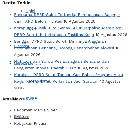
Berita Terkini
Opini
Paripurna DPRD Sulut Tertunda, Pembahasan Banggar
dan TAPD Belum Tuntas
10 Agustus 2026
Komputer Rusak, Biro Barjas Sulut Terpaksa Meminjam:
Tajuk
DPRD Soroti Keterbatasan Fasilitas Kerja
10 Agustus 2026
Banggar DPRD Sulut Soroti Minimnya Anggaran
Olahraga
Penanganan Bencana, Dorong Penambahan Alokasi
10
Agustus 2026
Nick Lomban Soroti Kesiapsiagaan Bencana dan
Mereka Menulis
Penguatan Inovasi Daerah Sulut
10 Agustus 2026
Komisi III DPRD Sulut Tancap Gas Bahas Program Mitra
Esoterisisme
Kerja, Kinerja Dinas Perkimtan Jadi Sorotan
10 Agustus
2026
SWRF
AmsiNews
Pedoman Media Siber
Video
Redaksi
Kebijakan Privasi