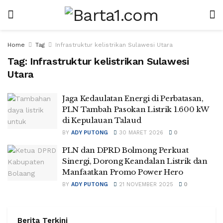
Home
Tag
Infrastruktur kelistrikan Sulawesi Utara
Tag:
Infrastruktur kelistrikan Sulawesi
Utara
Jaga Kedaulatan Energi di Perbatasan,
PLN Tambah Pasokan Listrik 1.600 kW
di Kepulauan Talaud
BY
ADY PUTONG
30 MARET 2026
0
PLN dan DPRD Bolmong Perkuat
Sinergi, Dorong Keandalan Listrik dan
Manfaatkan Promo Power Hero
BY
ADY PUTONG
21 NOVEMBER 2025
0
Berita Terkini