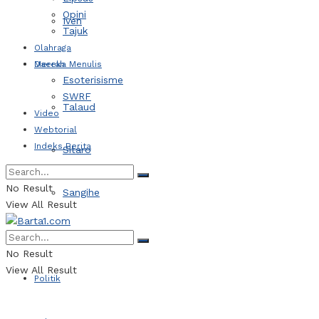
Opini
Iven
Tajuk
Olahraga
Daerah
Mereka Menulis
Esoterisisme
SWRF
Talaud
Video
Webtorial
Indeks Berita
Sitaro
No Result
Sangihe
View All Result
Kotamobagu
No Result
View All Result
Politik