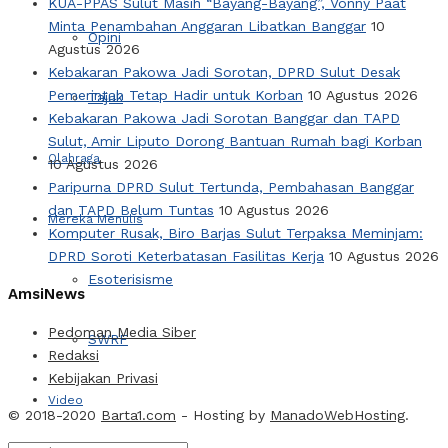
KUA-PPAS Sulut Masih “Bayang-Bayang”, Vonny Paat
Minta Penambahan Anggaran Libatkan Banggar
10
Opini
Agustus 2026
Kebakaran Pakowa Jadi Sorotan, DPRD Sulut Desak
Pemerintah Tetap Hadir untuk Korban
10 Agustus 2026
Tajuk
Kebakaran Pakowa Jadi Sorotan Banggar dan TAPD
Sulut, Amir Liputo Dorong Bantuan Rumah bagi Korban
Olahraga
10 Agustus 2026
Paripurna DPRD Sulut Tertunda, Pembahasan Banggar
dan TAPD Belum Tuntas
10 Agustus 2026
Mereka Menulis
Komputer Rusak, Biro Barjas Sulut Terpaksa Meminjam:
DPRD Soroti Keterbatasan Fasilitas Kerja
10 Agustus 2026
Esoterisisme
AmsiNews
Pedoman Media Siber
SWRF
Redaksi
Kebijakan Privasi
Video
© 2018-2020
Barta1.com
- Hosting by
ManadoWebHosting
.