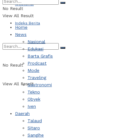
Webtorial
No Result
View All Result
Indeks Berita
Home
News
Nasional
Edukasi
Barta Grafis
Prodcast
No Result
Mode
Traveling
View All Result
Gastronomi
Tekno
Obyek
Iven
Daerah
Talaud
Sitaro
Sangihe