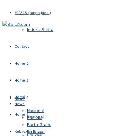
#12328 (tanpa judul)
Indeks Berita
Contact
Home 2
Home
Home 3
Home
Home 4
News
News
Nasional
Home 5
Nasional
Edukasi
Barta Grafis
Prodcast
Kebijakan Privasi
Edukasi