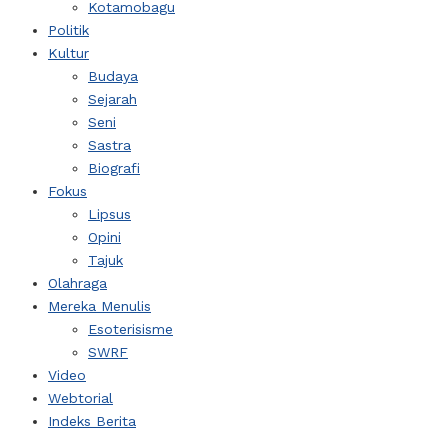
Kotamobagu
Politik
Kultur
Budaya
Sejarah
Seni
Sastra
Biografi
Fokus
Lipsus
Opini
Tajuk
Olahraga
Mereka Menulis
Esoterisisme
SWRF
Video
Webtorial
Indeks Berita