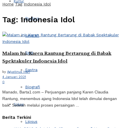
Kultur
Home
Tag
Indonesia Idol
Tag:
Indonesia Idol
Budaya
Sejarah
Seni
Malam Ini, Karen Rantung Bertarung di Babak
Spektakuler Indonesia Idol
Sastra
by
Agustinus Hari
4 Januari 2021
0
Biografi
Manado, Barta1.com – Perjuangan panjang Karen Claudia
Rantung, menembus ajang Indonesia Idol telah dimulai dengan
Fokus
baik. Setelah melalui proses persaingan ...
Berita Terkini
Lipsus