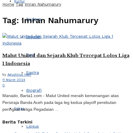
Kultur
Home
Tag
Imran Nahumarury
Tag:
Imran Nahumarury
Budaya
Sejarah
Seni
Malut United dan Sejarah Klub Tercepat Lolos Liga
1 Indonesia
Sastra
by
Agustinus Hari
11 Maret 2024
0
Biografi
Manado, Barta1.com - Malut United meraih kemenangan atas
Persiraja Banda Aceh pada laga leg kedua playoff perebutan
Fokus
peringkat ketiga Pegadaian ...
Berita Terkini
Lipsus