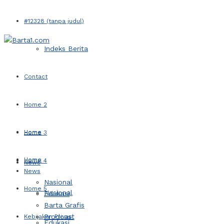
#12328 (tanpa judul)
Indeks Berita
Contact
Home 2
Home
Home 3
Home
Home 4
News
News
Nasional
Home 5
Nasional
Edukasi
Barta Grafis
Prodcast
Kebijakan Privasi
Edukasi