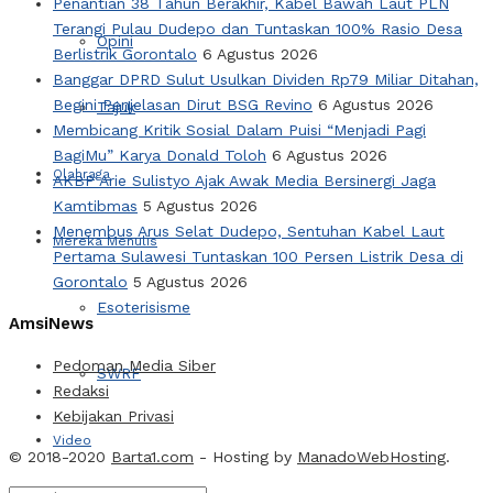
Penantian 38 Tahun Berakhir, Kabel Bawah Laut PLN
Terangi Pulau Dudepo dan Tuntaskan 100% Rasio Desa
Opini
Berlistrik Gorontalo
6 Agustus 2026
Banggar DPRD Sulut Usulkan Dividen Rp79 Miliar Ditahan,
Begini Penjelasan Dirut BSG Revino
6 Agustus 2026
Tajuk
Membicang Kritik Sosial Dalam Puisi “Menjadi Pagi
BagiMu” Karya Donald Toloh
6 Agustus 2026
Olahraga
AKBP Arie Sulistyo Ajak Awak Media Bersinergi Jaga
Kamtibmas
5 Agustus 2026
Menembus Arus Selat Dudepo, Sentuhan Kabel Laut
Mereka Menulis
Pertama Sulawesi Tuntaskan 100 Persen Listrik Desa di
Gorontalo
5 Agustus 2026
Esoterisisme
AmsiNews
Pedoman Media Siber
SWRF
Redaksi
Kebijakan Privasi
Video
© 2018-2020
Barta1.com
- Hosting by
ManadoWebHosting
.