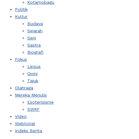
Kotamobagu
Politik
Kultur
Budaya
Sejarah
Seni
Sastra
Biografi
Fokus
Lipsus
Opini
Tajuk
Olahraga
Mereka Menulis
Esoterisisme
SWRF
Video
Webtorial
Indeks Berita