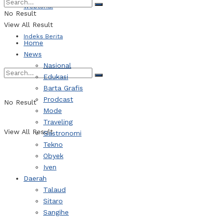
Webtorial
No Result
View All Result
Indeks Berita
Home
News
Nasional
Edukasi
Barta Grafis
Prodcast
No Result
Mode
Traveling
View All Result
Gastronomi
Tekno
Obyek
Iven
Daerah
Talaud
Sitaro
Sangihe