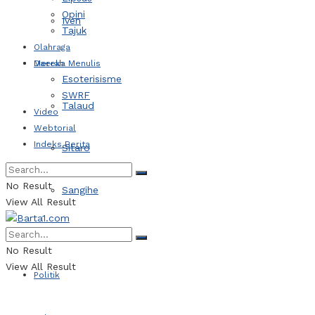
Opini
Iven
Tajuk
Olahraga
Daerah
Mereka Menulis
Esoterisisme
SWRF
Talaud
Video
Webtorial
Indeks Berita
Sitaro
No Result
Sangihe
View All Result
Kotamobagu
No Result
View All Result
Politik