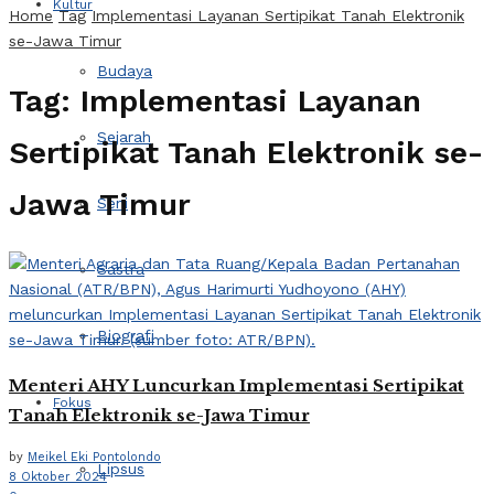
Kultur
Home
Tag
Implementasi Layanan Sertipikat Tanah Elektronik
se-Jawa Timur
Budaya
Tag:
Implementasi Layanan
Sejarah
Sertipikat Tanah Elektronik se-
Jawa Timur
Seni
Sastra
Biografi
Menteri AHY Luncurkan Implementasi Sertipikat
Fokus
Tanah Elektronik se-Jawa Timur
by
Meikel Eki Pontolondo
Lipsus
8 Oktober 2024