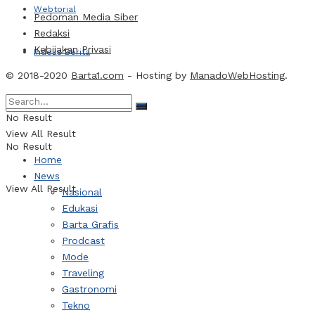
Webtorial
Pedoman Media Siber
Redaksi
Kebijakan Privasi
Indeks Berita
© 2018-2020
Barta1.com
- Hosting by
ManadoWebHosting
.
No Result
View All Result
No Result
Home
News
View All Result
Nasional
Edukasi
Barta Grafis
Prodcast
Mode
Traveling
Gastronomi
Tekno