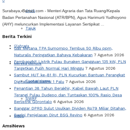
0
Opini
Surabaya, Barta1.com - Menteri Agraria dan Tata Ruang/Kepala
Badan Pertanahan Nasional (ATR/BPN), Agus Harimurti Yudhoyono
(AHY) meluncurkan Implementasi Layanan Sertipikat ...
Tajuk
Berita Terkini
Olahraga
Gas Metana TPA Sumompo Tembus 50 Ribu ppm,
Naturalis Peringatkan Bahaya Kebakaran
7 Agustus 2026
Pembangkit Listrik Pulau Bunaken Gangguan 135 kW, PLN
Mereka Menulis
Targetkan Pulih Normal Hari Minggu
7 Agustus 2026
Sambut HUT ke-81 RI, PLN Kucurkan Bantuan Perangkat
Esoterisisme
Digital untuk SMPN 1 Palu
7 Agustus 2026
Penantian 38 Tahun Berakhir, Kabel Bawah Laut PLN
Terangi Pulau Dudepo dan Tuntaskan 100% Rasio Desa
SWRF
Berlistrik Gorontalo
6 Agustus 2026
Banggar DPRD Sulut Usulkan Dividen Rp79 Miliar Ditahan,
Begini Penjelasan Dirut BSG Revino
6 Agustus 2026
Video
AmsiNews