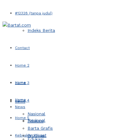
#12328 (tanpa judul)
Indeks Berita
Contact
Home 2
Home
Home 3
Home
Home 4
News
News
Nasional
Home 5
Nasional
Edukasi
Barta Grafis
Prodcast
Kebijakan Privasi
Edukasi