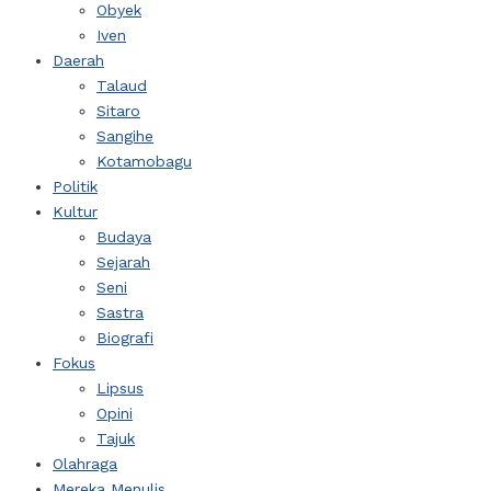
Obyek
Iven
Daerah
Talaud
Sitaro
Sangihe
Kotamobagu
Politik
Kultur
Budaya
Sejarah
Seni
Sastra
Biografi
Fokus
Lipsus
Opini
Tajuk
Olahraga
Mereka Menulis