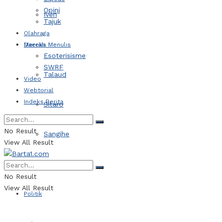
Opini
Iven
Tajuk
Olahraga
Daerah
Mereka Menulis
Esoterisisme
SWRF
Talaud
Video
Webtorial
Indeks Berita
Sitaro
No Result
Sangihe
View All Result
Kotamobagu
No Result
View All Result
Politik