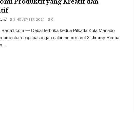
omi Produktif yang Kreatif dan
tif
tong
3 NOVEMBER 2024
0
 Barta1.com — Debat terbuka kedua Pilkada Kota Manado
 momentum bagi pasangan calon nomor urut 3, Jimmy Rimba
 ...