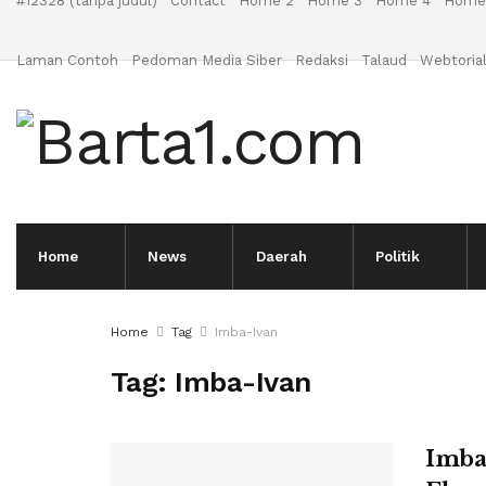
#12328 (tanpa judul)
Contact
Home 2
Home 3
Home 4
Home
Laman Contoh
Pedoman Media Siber
Redaksi
Talaud
Webtoria
Home
News
Daerah
Politik
Home
Tag
Imba-Ivan
Tag:
Imba-Ivan
Imba