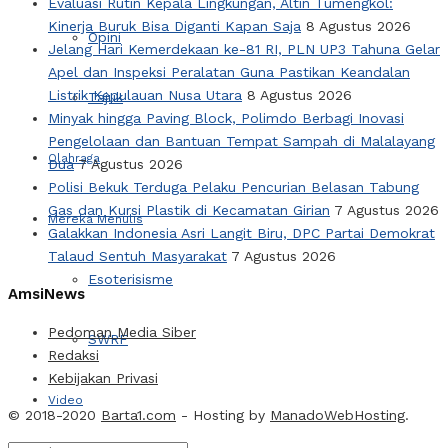
Evaluasi Rutin Kepala Lingkungan, Altin Tumengkol:
Kinerja Buruk Bisa Diganti Kapan Saja
8 Agustus 2026
Opini
Jelang Hari Kemerdekaan ke-81 RI, PLN UP3 Tahuna Gelar
Apel dan Inspeksi Peralatan Guna Pastikan Keandalan
Listrik Kepulauan Nusa Utara
8 Agustus 2026
Tajuk
Minyak hingga Paving Block, Polimdo Berbagi Inovasi
Pengelolaan dan Bantuan Tempat Sampah di Malalayang
Olahraga
Dua
7 Agustus 2026
Polisi Bekuk Terduga Pelaku Pencurian Belasan Tabung
Gas dan Kursi Plastik di Kecamatan Girian
7 Agustus 2026
Mereka Menulis
Galakkan Indonesia Asri Langit Biru, DPC Partai Demokrat
Talaud Sentuh Masyarakat
7 Agustus 2026
Esoterisisme
AmsiNews
Pedoman Media Siber
SWRF
Redaksi
Kebijakan Privasi
Video
© 2018-2020
Barta1.com
- Hosting by
ManadoWebHosting
.