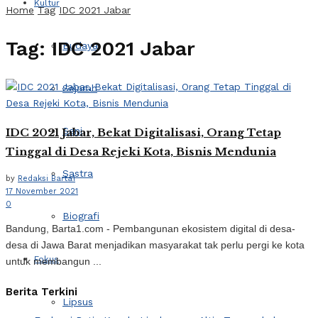
Kultur
Home
Tag
IDC 2021 Jabar
Tag:
IDC 2021 Jabar
Budaya
Sejarah
Seni
IDC 2021 Jabar, Bekat Digitalisasi, Orang Tetap
Tinggal di Desa Rejeki Kota, Bisnis Mendunia
Sastra
by
Redaksi Barta1
17 November 2021
0
Biografi
Bandung, Barta1.com - Pembangunan ekosistem digital di desa-
desa di Jawa Barat menjadikan masyarakat tak perlu pergi ke kota
Fokus
untuk membangun ...
Berita Terkini
Lipsus