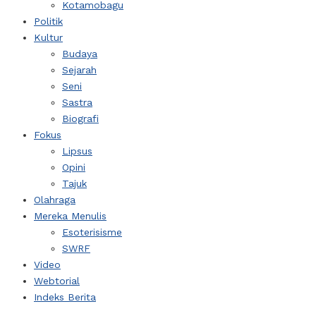
Kotamobagu
Politik
Kultur
Budaya
Sejarah
Seni
Sastra
Biografi
Fokus
Lipsus
Opini
Tajuk
Olahraga
Mereka Menulis
Esoterisisme
SWRF
Video
Webtorial
Indeks Berita