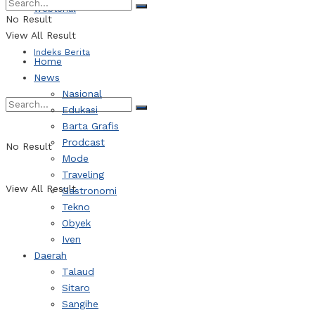
Webtorial
No Result
View All Result
Indeks Berita
Home
News
Nasional
Edukasi
Barta Grafis
Prodcast
No Result
Mode
Traveling
View All Result
Gastronomi
Tekno
Obyek
Iven
Daerah
Talaud
Sitaro
Sangihe