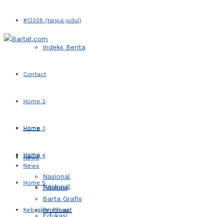
#12328 (tanpa judul)
Indeks Berita
Contact
Home 2
Home
Home 3
Home
Home 4
News
News
Nasional
Home 5
Nasional
Edukasi
Barta Grafis
Prodcast
Kebijakan Privasi
Edukasi